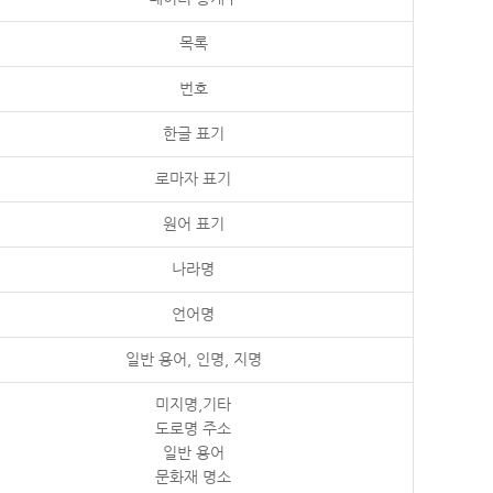
목록
번호
한글 표기
로마자 표기
원어 표기
나라명
언어명
일반 용어, 인명, 지명
미지명,기타
도로명 주소
일반 용어
문화재 명소