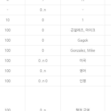
-
0..n
-
10
0
1
100
0
곤잘레즈, 마이크
100
0
Gagok
100
0
Gonzalez, Mike
100
0..n 0
미국
100
0..n
영어
100
0..n 0
인명
100
0..n
행정 구역