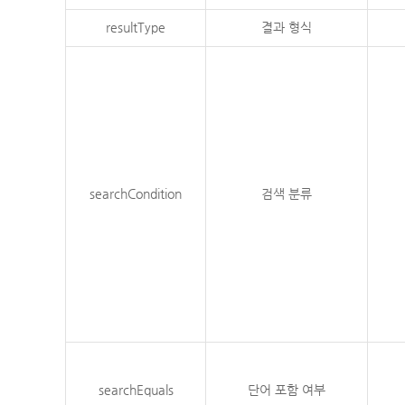
resultType
결과 형식
searchCondition
검색 분류
searchEquals
단어 포함 여부