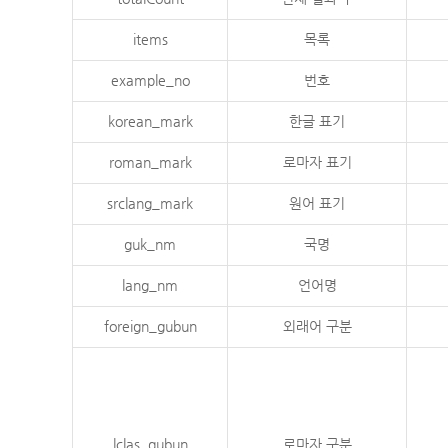
items
목록
example_no
번호
korean_mark
한글 표기
roman_mark
로마자 표기
srclang_mark
원어 표기
guk_nm
국명
lang_nm
언어명
foreign_gubun
외래어 구분
lclas_gubun
로마자 구분