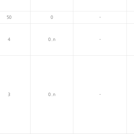
50
0
-
4
0..n
-
3
0..n
-