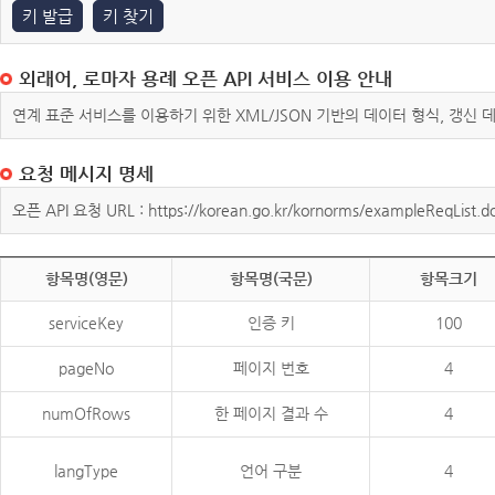
키 발급
키 찾기
외래어, 로마자 용례 오픈 API 서비스 이용 안내
연계 표준 서비스를 이용하기 위한 XML/JSON 기반의 데이터 형식, 갱신
요청 메시지 명세
오픈 API 요청 URL : https://korean.go.kr/kornorms/exampleReqList.d
항목명(영문)
항목명(국문)
항목크기
serviceKey
인증 키
100
pageNo
페이지 번호
4
numOfRows
한 페이지 결과 수
4
langType
언어 구분
4