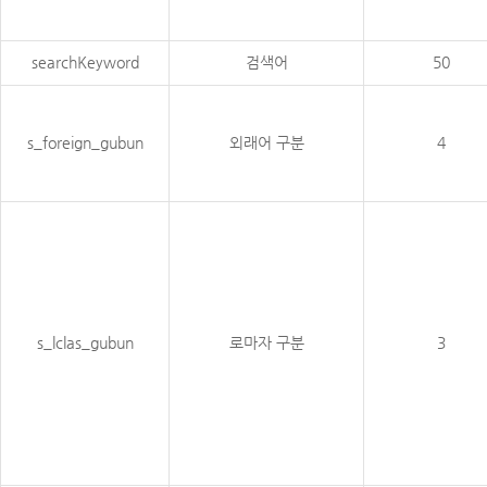
searchKeyword
검색어
50
s_foreign_gubun
외래어 구분
4
s_lclas_gubun
로마자 구분
3