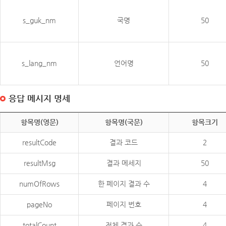
s_guk_nm
국명
50
s_lang_nm
언어명
50
응답 메시지 명세
항목명(영문)
항목명(국문)
항목크기
resultCode
결과 코드
2
resultMsg
결과 메세지
50
numOfRows
한 페이지 결과 수
4
pageNo
페이지 번호
4
totalCount
전체 결과 수
4