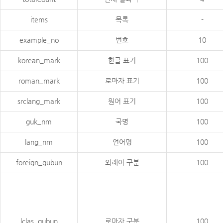
items
목록
-
example_no
번호
10
korean_mark
한글 표기
100
roman_mark
로마자 표기
100
srclang_mark
원어 표기
100
guk_nm
국명
100
lang_nm
언어명
100
foreign_gubun
외래어 구분
100
lclas_gubun
로마자 구분
100