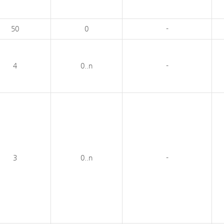
50
0
-
4
0..n
-
3
0..n
-