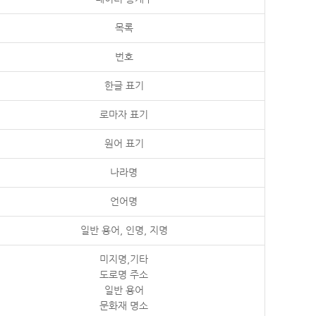
목록
번호
한글 표기
로마자 표기
원어 표기
나라명
언어명
일반 용어, 인명, 지명
미지명,기타
도로명 주소
일반 용어
문화재 명소