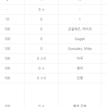
-
0..n
-
10
0
1
100
0
곤잘레즈, 마이크
100
0
Gagok
100
0
Gonzalez, Mike
100
0..n 0
미국
100
0..n
영어
100
0..n 0
인명
100
0..n
행정 구역