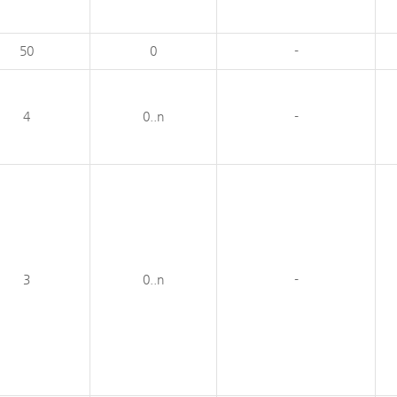
50
0
-
4
0..n
-
3
0..n
-