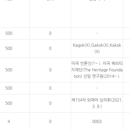
500
0
-
Kagok(X),Gakok(X),Kakok
500
0
(X)
미국 언론인(?~ ). 미국 헤리티
500
0
지재단(The Heritage Founda
tion) 선임 연구원(2014~ ).
500
0
-
제154차 외래어 심의회(2021.
500
0
3. 8.)
4
0
0003