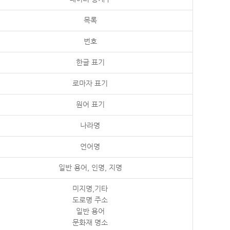
목록
번호
한글 표기
로마자 표기
원어 표기
나라명
언어명
일반 용어, 인명, 지명
미지명,기타
도로명 주소
일반 용어
문화재 명소