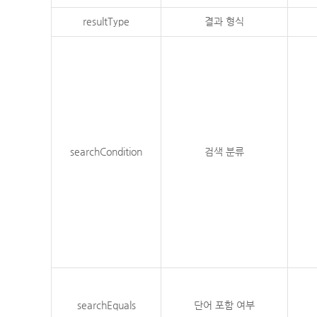
resultType
결과 형식
searchCondition
검색 분류
searchEquals
단어 포함 여부