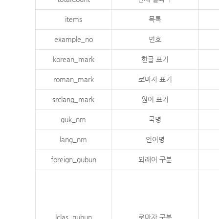
items
목록
example_no
번호
korean_mark
한글 표기
roman_mark
로마자 표기
srclang_mark
원어 표기
guk_nm
국명
lang_nm
언어명
foreign_gubun
외래어 구분
lclas_gubun
로마자 구분