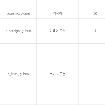
searchKeyword
검색어
50
s_foreign_gubun
외래어 구분
4
s_lclas_gubun
로마자 구분
3