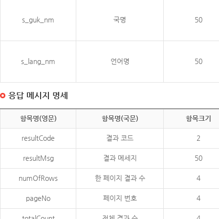
s_guk_nm
국명
50
s_lang_nm
언어명
50
응답 메시지 명세
항목명(영문)
항목명(국문)
항목크기
resultCode
결과 코드
2
resultMsg
결과 메세지
50
numOfRows
한 페이지 결과 수
4
pageNo
페이지 번호
4
totalCount
전체 결과 수
4