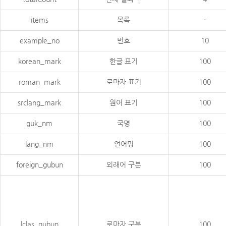
items
목록
-
example_no
번호
10
korean_mark
한글 표기
100
roman_mark
로마자 표기
100
srclang_mark
원어 표기
100
guk_nm
국명
100
lang_nm
언어명
100
foreign_gubun
외래어 구분
100
lclas_gubun
로마자 구분
100