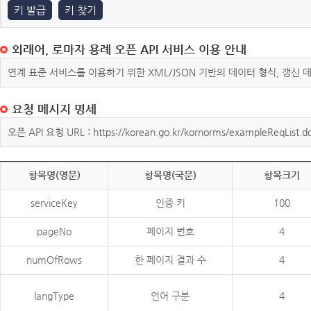
키 발급
키 찾기
외래어, 로마자 용례 오픈 API 서비스 이용 안내
연계 표준 서비스를 이용하기 위한 XML/JSON 기반의 데이터 형식, 갱신
요청 메시지 명세
오픈 API 요청 URL : https://korean.go.kr/kornorms/exampleReqList.d
항목명(영문)
항목명(국문)
항목크기
serviceKey
인증 키
100
pageNo
페이지 번호
4
numOfRows
한 페이지 결과 수
4
langType
언어 구분
4