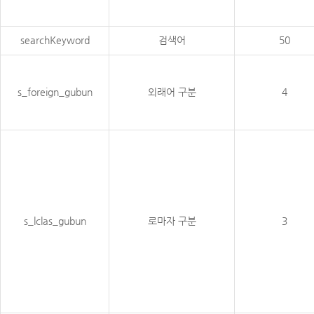
searchKeyword
검색어
50
s_foreign_gubun
외래어 구분
4
s_lclas_gubun
로마자 구분
3