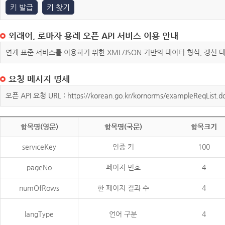
키 발급
키 찾기
외래어, 로마자 용례 오픈 API 서비스 이용 안내
연계 표준 서비스를 이용하기 위한 XML/JSON 기반의 데이터 형식, 갱신
요청 메시지 명세
오픈 API 요청 URL : https://korean.go.kr/kornorms/exampleReqList.d
항목명(영문)
항목명(국문)
항목크기
serviceKey
인증 키
100
pageNo
페이지 번호
4
numOfRows
한 페이지 결과 수
4
langType
언어 구분
4