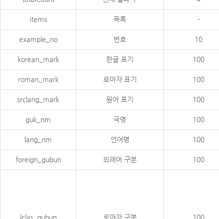
items
목록
-
example_no
번호
10
korean_mark
한글 표기
100
roman_mark
로마자 표기
100
srclang_mark
원어 표기
100
guk_nm
국명
100
lang_nm
언어명
100
foreign_gubun
외래어 구분
100
lclas_gubun
로마자 구분
100