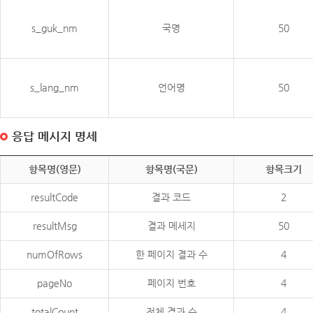
s_guk_nm
국명
50
s_lang_nm
언어명
50
응답 메시지 명세
항목명(영문)
항목명(국문)
항목크기
resultCode
결과 코드
2
resultMsg
결과 메세지
50
numOfRows
한 페이지 결과 수
4
pageNo
페이지 번호
4
totalCount
전체 결과 수
4