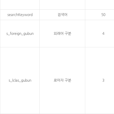
searchKeyword
검색어
50
s_foreign_gubun
외래어 구분
4
s_lclas_gubun
로마자 구분
3