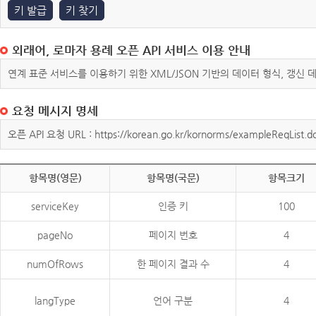
키 발급
키 찾기
외래어, 로마자 용례 오픈 API 서비스 이용 안내
연계 표준 서비스를 이용하기 위한 XML/JSON 기반의 데이터 형식, 갱신
요청 메시지 명세
오픈 API 요청 URL : https://korean.go.kr/kornorms/exampleReqList.d
항목명(영문)
항목명(국문)
항목크기
serviceKey
인증 키
100
pageNo
페이지 번호
4
numOfRows
한 페이지 결과 수
4
langType
언어 구분
4