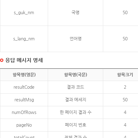
s_guk_nm
국명
50
s_lang_nm
언어명
50
응답 메시지 명세
항목명(영문)
항목명(국문)
항목크기
resultCode
결과 코드
2
resultMsg
결과 메세지
50
numOfRows
한 페이지 결과 수
4
pageNo
페이지 번호
4
totalCount
전체 결과 수
4