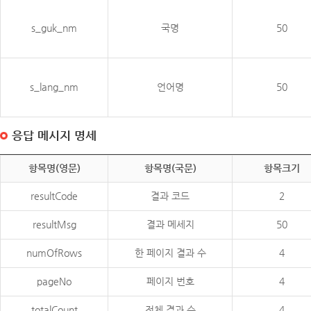
s_guk_nm
국명
50
s_lang_nm
언어명
50
응답 메시지 명세
항목명(영문)
항목명(국문)
항목크기
resultCode
결과 코드
2
resultMsg
결과 메세지
50
numOfRows
한 페이지 결과 수
4
pageNo
페이지 번호
4
totalCount
전체 결과 수
4