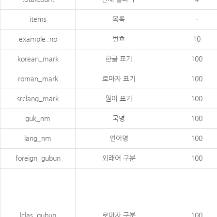
items
목록
-
example_no
번호
10
korean_mark
한글 표기
100
roman_mark
로마자 표기
100
srclang_mark
원어 표기
100
guk_nm
국명
100
lang_nm
언어명
100
foreign_gubun
외래어 구분
100
lclas_gubun
로마자 구분
100