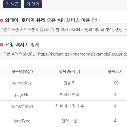
키 발급
키 찾기
외래어, 로마자 용례 오픈 API 서비스 이용 안내
연계 표준 서비스를 이용하기 위한 XML/JSON 기반의 데이터 형식, 갱신
요청 메시지 명세
오픈 API 요청 URL : https://korean.go.kr/kornorms/exampleReqList.d
항목명(영문)
항목명(국문)
항목크기
serviceKey
인증 키
100
pageNo
페이지 번호
4
numOfRows
한 페이지 결과 수
4
langType
언어 구분
4