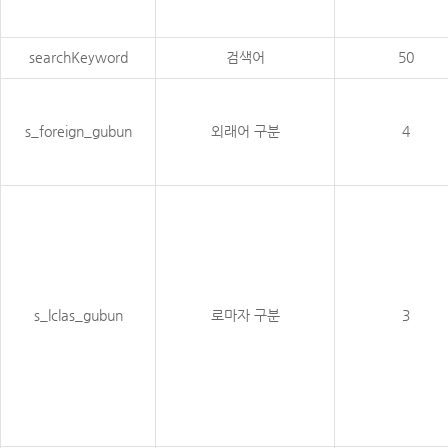
searchKeyword
검색어
50
s_foreign_gubun
외래어 구분
4
s_lclas_gubun
로마자 구분
3