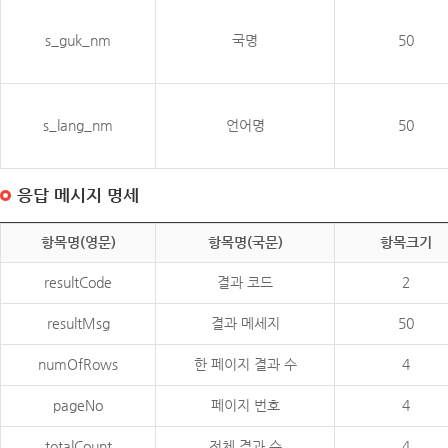
s_guk_nm
국명
50
s_lang_nm
언어명
50
응답 메시지 명세
항목명(영문)
항목명(국문)
항목크기
resultCode
결과 코드
2
resultMsg
결과 메세지
50
numOfRows
한 페이지 결과 수
4
pageNo
페이지 번호
4
totalCount
전체 결과 수
4