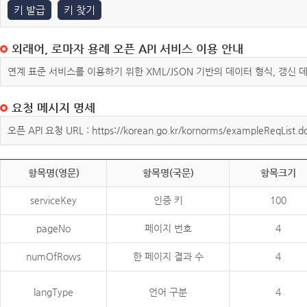
키 발급
키 찾기
외래어, 로마자 용례 오픈 API 서비스 이용 안내
연계 표준 서비스를 이용하기 위한 XML/JSON 기반의 데이터 형식, 갱신
요청 메시지 명세
오픈 API 요청 URL : https://korean.go.kr/kornorms/exampleReqList.d
항목명(영문)
항목명(국문)
항목크기
serviceKey
인증 키
100
pageNo
페이지 번호
4
numOfRows
한 페이지 결과 수
4
langType
언어 구분
4