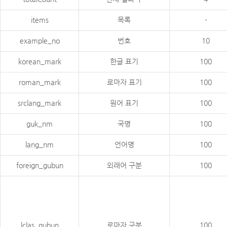
items
목록
-
example_no
번호
10
korean_mark
한글 표기
100
roman_mark
로마자 표기
100
srclang_mark
원어 표기
100
guk_nm
국명
100
lang_nm
언어명
100
foreign_gubun
외래어 구분
100
lclas_gubun
로마자 구분
100