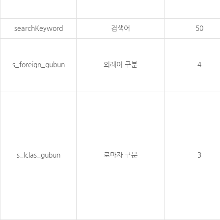
searchKeyword
검색어
50
s_foreign_gubun
외래어 구분
4
s_lclas_gubun
로마자 구분
3