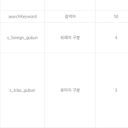
searchKeyword
검색어
50
s_foreign_gubun
외래어 구분
4
s_lclas_gubun
로마자 구분
3