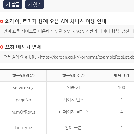
키 발급
키 찾기
외래어, 로마자 용례 오픈 API 서비스 이용 안내
연계 표준 서비스를 이용하기 위한 XML/JSON 기반의 데이터 형식, 갱신
요청 메시지 명세
오픈 API 요청 URL : https://korean.go.kr/kornorms/exampleReqList.d
항목명(영문)
항목명(국문)
항목크기
serviceKey
인증 키
100
pageNo
페이지 번호
4
numOfRows
한 페이지 결과 수
4
langType
언어 구분
4