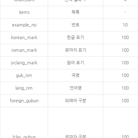
items
목록
-
example_no
번호
10
korean_mark
한글 표기
100
roman_mark
로마자 표기
100
srclang_mark
원어 표기
100
guk_nm
국명
100
lang_nm
언어명
100
foreign_gubun
외래어 구분
100
lclas_gubun
로마자 구분
100