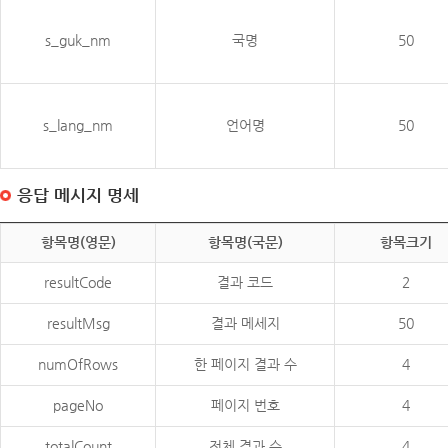
s_guk_nm
국명
50
s_lang_nm
언어명
50
응답 메시지 명세
항목명(영문)
항목명(국문)
항목크기
resultCode
결과 코드
2
resultMsg
결과 메세지
50
numOfRows
한 페이지 결과 수
4
pageNo
페이지 번호
4
totalCount
전체 결과 수
4