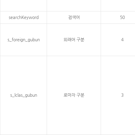
searchKeyword
검색어
50
s_foreign_gubun
외래어 구분
4
s_lclas_gubun
로마자 구분
3