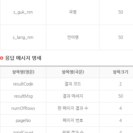
s_guk_nm
국명
50
s_lang_nm
언어명
50
응답 메시지 명세
항목명(영문)
항목명(국문)
항목크기
resultCode
결과 코드
2
resultMsg
결과 메세지
50
numOfRows
한 페이지 결과 수
4
pageNo
페이지 번호
4
totalCount
전체 결과 수
4