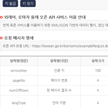
키 발급
키 찾기
외래어, 로마자 용례 오픈 API 서비스 이용 안내
연계 표준 서비스를 이용하기 위한 XML/JSON 기반의 데이터 형식, 갱신
요청 메시지 명세
오픈 API 요청 URL : https://korean.go.kr/kornorms/exampleReqList.d
항목명(영문)
항목명(국문)
항목크기
serviceKey
인증 키
100
pageNo
페이지 번호
4
numOfRows
한 페이지 결과 수
4
langType
언어 구분
4