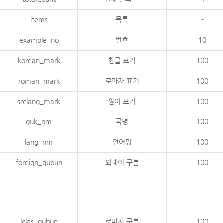
items
목록
-
example_no
번호
10
korean_mark
한글 표기
100
roman_mark
로마자 표기
100
srclang_mark
원어 표기
100
guk_nm
국명
100
lang_nm
언어명
100
foreign_gubun
외래어 구분
100
lclas_gubun
로마자 구분
100