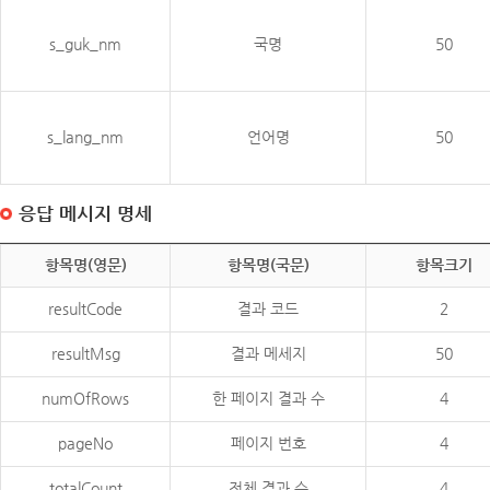
s_guk_nm
국명
50
s_lang_nm
언어명
50
응답 메시지 명세
항목명(영문)
항목명(국문)
항목크기
resultCode
결과 코드
2
resultMsg
결과 메세지
50
numOfRows
한 페이지 결과 수
4
pageNo
페이지 번호
4
totalCount
전체 결과 수
4