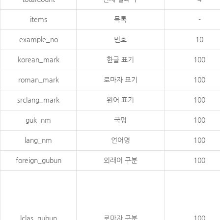
items
목록
-
example_no
번호
10
korean_mark
한글 표기
100
roman_mark
로마자 표기
100
srclang_mark
원어 표기
100
guk_nm
국명
100
lang_nm
언어명
100
foreign_gubun
외래어 구분
100
lclas_gubun
로마자 구분
100