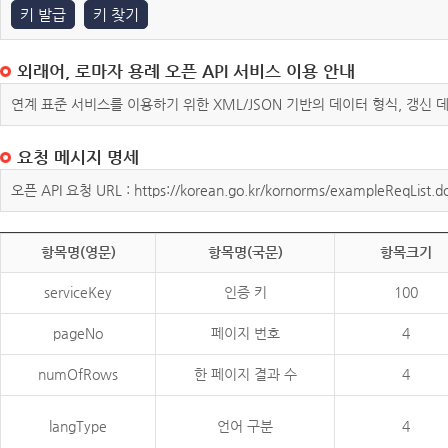
키 발급
키 찾기
외래어, 로마자 용례 오픈 API 서비스 이용 안내
연계 표준 서비스를 이용하기 위한 XML/JSON 기반의 데이터 형식, 갱신
요청 메시지 명세
오픈 API 요청 URL : https://korean.go.kr/kornorms/exampleReqList.d
항목명(영문)
항목명(국문)
항목크기
serviceKey
인증 키
100
pageNo
페이지 번호
4
numOfRows
한 페이지 결과 수
4
langType
언어 구분
4