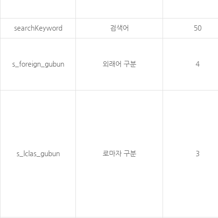
searchKeyword
검색어
50
s_foreign_gubun
외래어 구분
4
s_lclas_gubun
로마자 구분
3