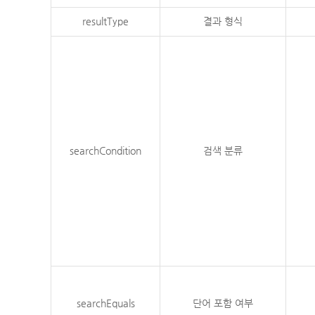
resultType
결과 형식
searchCondition
검색 분류
searchEquals
단어 포함 여부