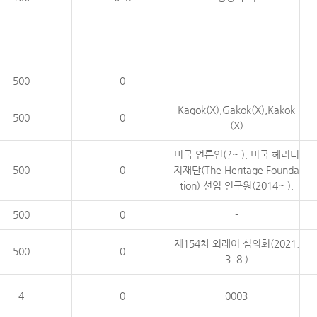
500
0
-
Kagok(X),Gakok(X),Kakok
500
0
(X)
미국 언론인(?~ ). 미국 헤리티
500
0
지재단(The Heritage Founda
tion) 선임 연구원(2014~ ).
500
0
-
제154차 외래어 심의회(2021.
500
0
3. 8.)
4
0
0003