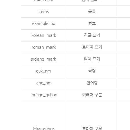
items
목록
example_no
번호
korean_mark
한글 표기
roman_mark
로마자 표기
srclang_mark
원어 표기
guk_nm
국명
lang_nm
언어명
foreign_gubun
외래어 구분
lclas_gubun
로마자 구분