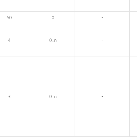
50
0
-
4
0..n
-
3
0..n
-