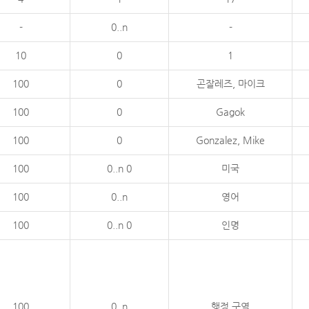
-
0..n
-
10
0
1
100
0
곤잘레즈, 마이크
100
0
Gagok
100
0
Gonzalez, Mike
100
0..n 0
미국
100
0..n
영어
100
0..n 0
인명
100
0..n
행정 구역