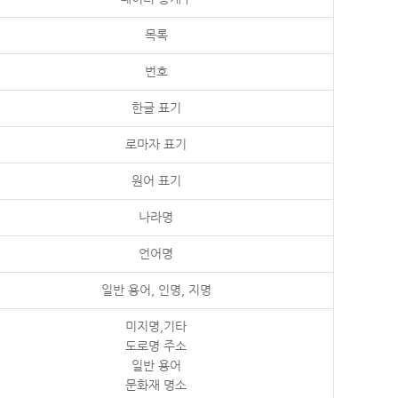
목록
번호
한글 표기
로마자 표기
원어 표기
나라명
언어명
일반 용어, 인명, 지명
미지명,기타
도로명 주소
일반 용어
문화재 명소