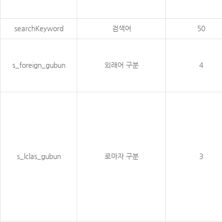
searchKeyword
검색어
50
s_foreign_gubun
외래어 구분
4
s_lclas_gubun
로마자 구분
3