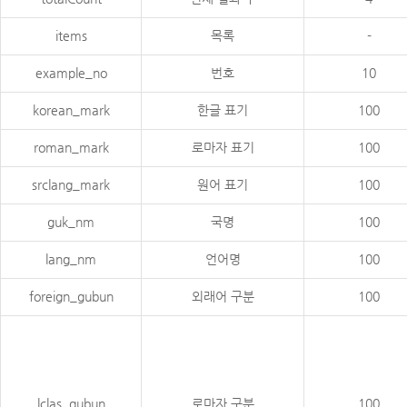
items
목록
-
example_no
번호
10
korean_mark
한글 표기
100
roman_mark
로마자 표기
100
srclang_mark
원어 표기
100
guk_nm
국명
100
lang_nm
언어명
100
foreign_gubun
외래어 구분
100
lclas_gubun
로마자 구분
100