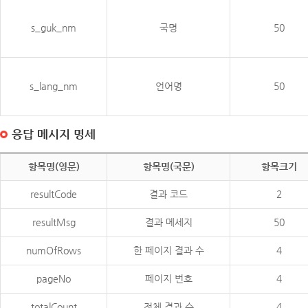
s_guk_nm
국명
50
s_lang_nm
언어명
50
응답 메시지 명세
항목명(영문)
항목명(국문)
항목크기
resultCode
결과 코드
2
resultMsg
결과 메세지
50
numOfRows
한 페이지 결과 수
4
pageNo
페이지 번호
4
totalCount
전체 결과 수
4