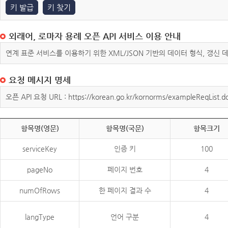
키 발급
키 찾기
외래어, 로마자 용례 오픈 API 서비스 이용 안내
연계 표준 서비스를 이용하기 위한 XML/JSON 기반의 데이터 형식, 갱신
요청 메시지 명세
오픈 API 요청 URL : https://korean.go.kr/kornorms/exampleReqList.d
항목명(영문)
항목명(국문)
항목크기
serviceKey
인증 키
100
pageNo
페이지 번호
4
numOfRows
한 페이지 결과 수
4
langType
언어 구분
4