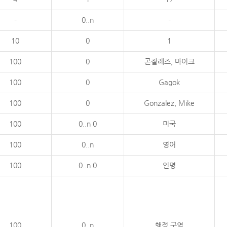
-
0..n
-
10
0
1
100
0
곤잘레즈, 마이크
100
0
Gagok
100
0
Gonzalez, Mike
100
0..n 0
미국
100
0..n
영어
100
0..n 0
인명
100
0..n
행정 구역