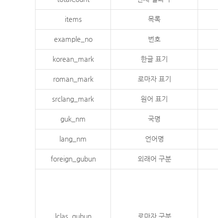
items
목록
example_no
번호
korean_mark
한글 표기
roman_mark
로마자 표기
srclang_mark
원어 표기
guk_nm
국명
lang_nm
언어명
foreign_gubun
외래어 구분
lclas_gubun
로마자 구분