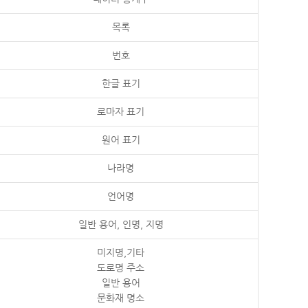
목록
번호
한글 표기
로마자 표기
원어 표기
나라명
언어명
일반 용어, 인명, 지명
미지명,기타
도로명 주소
일반 용어
문화재 명소