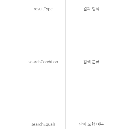
resultType
결과 형식
searchCondition
검색 분류
searchEquals
단어 포함 여부