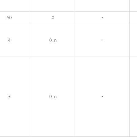
50
0
-
4
0..n
-
3
0..n
-