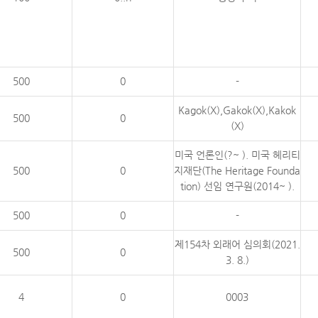
500
0
-
Kagok(X),Gakok(X),Kakok
500
0
(X)
미국 언론인(?~ ). 미국 헤리티
500
0
지재단(The Heritage Founda
tion) 선임 연구원(2014~ ).
500
0
-
제154차 외래어 심의회(2021.
500
0
3. 8.)
4
0
0003