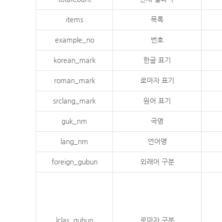
items
목록
example_no
번호
korean_mark
한글 표기
roman_mark
로마자 표기
srclang_mark
원어 표기
guk_nm
국명
lang_nm
언어명
foreign_gubun
외래어 구분
lclas_gubun
로마자 구분