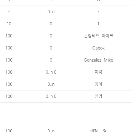
-
0..n
-
10
0
1
100
0
곤잘레즈, 마이크
100
0
Gagok
100
0
Gonzalez, Mike
100
0..n 0
미국
100
0..n
영어
100
0..n 0
인명
100
0..n
행정 구역