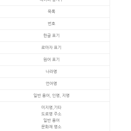
목록
번호
한글 표기
로마자 표기
원어 표기
나라명
언어명
일반 용어, 인명, 지명
미지명,기타
도로명 주소
일반 용어
문화재 명소