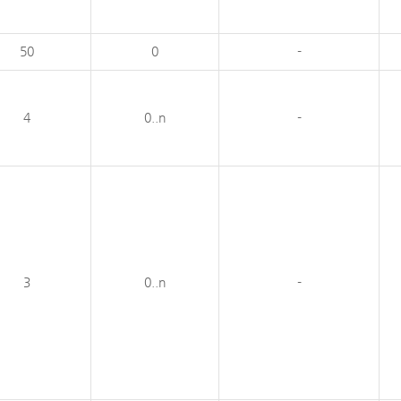
50
0
-
4
0..n
-
3
0..n
-