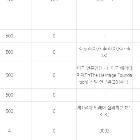
500
0
-
Kagok(X),Gakok(X),Kakok
500
0
(X)
미국 언론인(?~ ). 미국 헤리티
500
0
지재단(The Heritage Founda
tion) 선임 연구원(2014~ ).
500
0
-
제154차 외래어 심의회(2021.
500
0
3. 8.)
4
0
0003