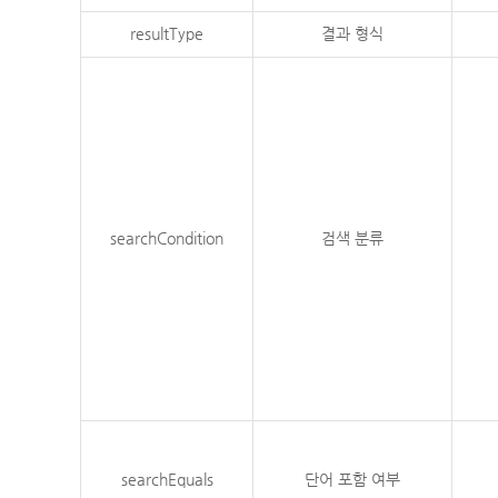
resultType
결과 형식
searchCondition
검색 분류
searchEquals
단어 포함 여부