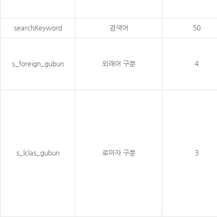
searchKeyword
검색어
50
s_foreign_gubun
외래어 구분
4
s_lclas_gubun
로마자 구분
3