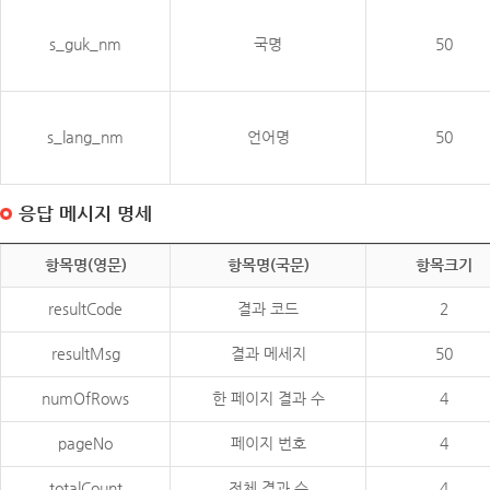
s_guk_nm
국명
50
s_lang_nm
언어명
50
응답 메시지 명세
항목명(영문)
항목명(국문)
항목크기
resultCode
결과 코드
2
resultMsg
결과 메세지
50
numOfRows
한 페이지 결과 수
4
pageNo
페이지 번호
4
totalCount
전체 결과 수
4