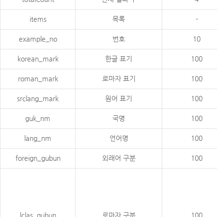
items
목록
-
example_no
번호
10
korean_mark
한글 표기
100
roman_mark
로마자 표기
100
srclang_mark
원어 표기
100
guk_nm
국명
100
lang_nm
언어명
100
foreign_gubun
외래어 구분
100
lclas_gubun
로마자 구분
100