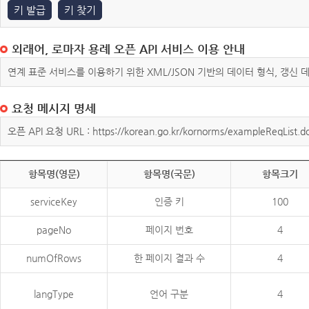
키 발급
키 찾기
외래어, 로마자 용례 오픈 API 서비스 이용 안내
연계 표준 서비스를 이용하기 위한 XML/JSON 기반의 데이터 형식, 갱신
요청 메시지 명세
오픈 API 요청 URL : https://korean.go.kr/kornorms/exampleReqList.d
항목명(영문)
항목명(국문)
항목크기
serviceKey
인증 키
100
pageNo
페이지 번호
4
numOfRows
한 페이지 결과 수
4
langType
언어 구분
4