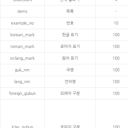
items
목록
-
example_no
번호
10
korean_mark
한글 표기
100
roman_mark
로마자 표기
100
srclang_mark
원어 표기
100
guk_nm
국명
100
lang_nm
언어명
100
foreign_gubun
외래어 구분
100
lclas_gubun
로마자 구분
100