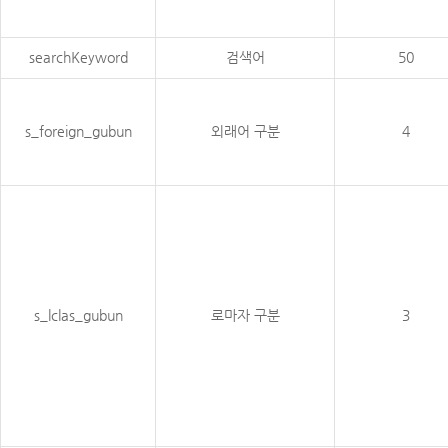
searchKeyword
검색어
50
s_foreign_gubun
외래어 구분
4
s_lclas_gubun
로마자 구분
3