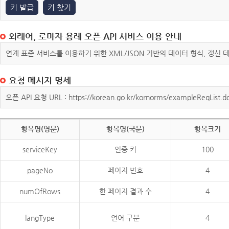
키 발급
키 찾기
외래어, 로마자 용례 오픈 API 서비스 이용 안내
연계 표준 서비스를 이용하기 위한 XML/JSON 기반의 데이터 형식, 갱신
요청 메시지 명세
오픈 API 요청 URL : https://korean.go.kr/kornorms/exampleReqList.d
항목명(영문)
항목명(국문)
항목크기
serviceKey
인증 키
100
pageNo
페이지 번호
4
numOfRows
한 페이지 결과 수
4
langType
언어 구분
4