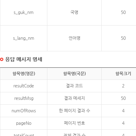
s_guk_nm
국명
50
s_lang_nm
언어명
50
응답 메시지 명세
항목명(영문)
항목명(국문)
항목크기
resultCode
결과 코드
2
resultMsg
결과 메세지
50
numOfRows
한 페이지 결과 수
4
pageNo
페이지 번호
4
totalCount
전체 결과 수
4