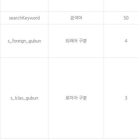
searchKeyword
검색어
50
s_foreign_gubun
외래어 구분
4
s_lclas_gubun
로마자 구분
3