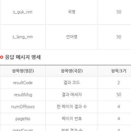
s_guk_nm
국명
50
s_lang_nm
언어명
50
응답 메시지 명세
항목명(영문)
항목명(국문)
항목크기
resultCode
결과 코드
2
resultMsg
결과 메세지
50
numOfRows
한 페이지 결과 수
4
pageNo
페이지 번호
4
totalCount
전체 결과 수
4