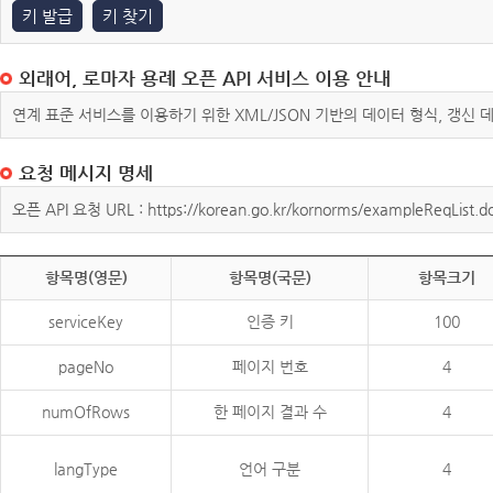
키 발급
키 찾기
외래어, 로마자 용례 오픈 API 서비스 이용 안내
연계 표준 서비스를 이용하기 위한 XML/JSON 기반의 데이터 형식, 갱신
요청 메시지 명세
오픈 API 요청 URL : https://korean.go.kr/kornorms/exampleReqList.d
항목명(영문)
항목명(국문)
항목크기
serviceKey
인증 키
100
pageNo
페이지 번호
4
numOfRows
한 페이지 결과 수
4
langType
언어 구분
4