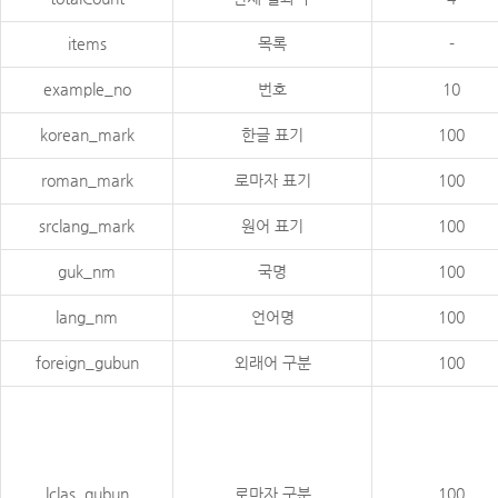
items
목록
-
example_no
번호
10
korean_mark
한글 표기
100
roman_mark
로마자 표기
100
srclang_mark
원어 표기
100
guk_nm
국명
100
lang_nm
언어명
100
foreign_gubun
외래어 구분
100
lclas_gubun
로마자 구분
100