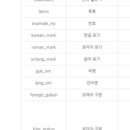
items
목록
example_no
번호
korean_mark
한글 표기
roman_mark
로마자 표기
srclang_mark
원어 표기
guk_nm
국명
lang_nm
언어명
foreign_gubun
외래어 구분
lclas_gubun
로마자 구분