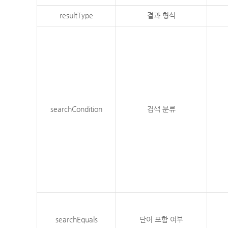
resultType
결과 형식
searchCondition
검색 분류
searchEquals
단어 포함 여부