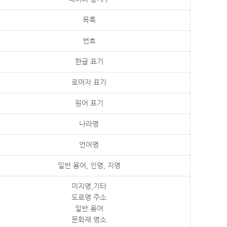
목록
번호
한글 표기
로마자 표기
원어 표기
나라명
언어명
일반 용어, 인명, 지명
미지명,기타
도로명 주소
일반 용어
문화재 명소