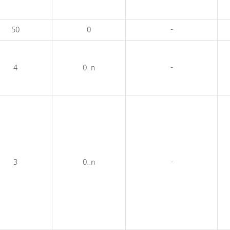
50
0
-
4
0..n
-
3
0..n
-