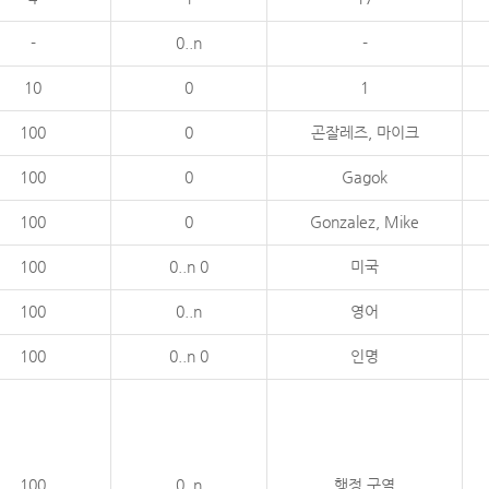
-
0..n
-
10
0
1
100
0
곤잘레즈, 마이크
100
0
Gagok
100
0
Gonzalez, Mike
100
0..n 0
미국
100
0..n
영어
100
0..n 0
인명
100
0..n
행정 구역