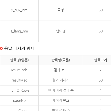
s_guk_nm
국명
50
s_lang_nm
언어명
50
응답 메시지 명세
항목명(영문)
항목명(국문)
항목크기
resultCode
결과 코드
2
resultMsg
결과 메세지
50
numOfRows
한 페이지 결과 수
4
pageNo
페이지 번호
4
totalCount
전체 결과 수
4