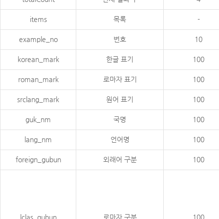
items
목록
-
example_no
번호
10
korean_mark
한글 표기
100
roman_mark
로마자 표기
100
srclang_mark
원어 표기
100
guk_nm
국명
100
lang_nm
언어명
100
foreign_gubun
외래어 구분
100
lclas_gubun
로마자 구분
100