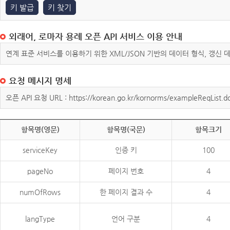
키 발급
키 찾기
외래어, 로마자 용례 오픈 API 서비스 이용 안내
연계 표준 서비스를 이용하기 위한 XML/JSON 기반의 데이터 형식, 갱신
요청 메시지 명세
오픈 API 요청 URL : https://korean.go.kr/kornorms/exampleReqList.d
항목명(영문)
항목명(국문)
항목크기
serviceKey
인증 키
100
pageNo
페이지 번호
4
numOfRows
한 페이지 결과 수
4
langType
언어 구분
4