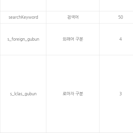
searchKeyword
검색어
50
s_foreign_gubun
외래어 구분
4
s_lclas_gubun
로마자 구분
3