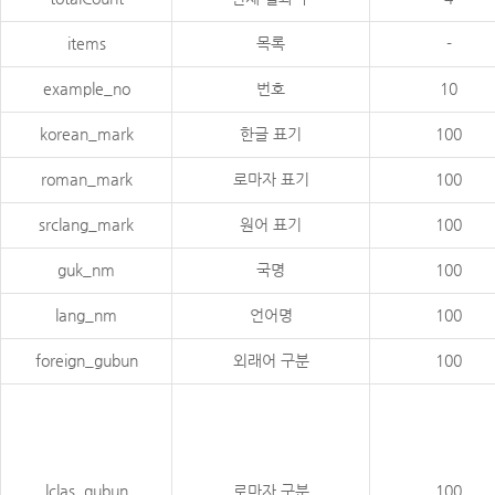
items
목록
-
example_no
번호
10
korean_mark
한글 표기
100
roman_mark
로마자 표기
100
srclang_mark
원어 표기
100
guk_nm
국명
100
lang_nm
언어명
100
foreign_gubun
외래어 구분
100
lclas_gubun
로마자 구분
100