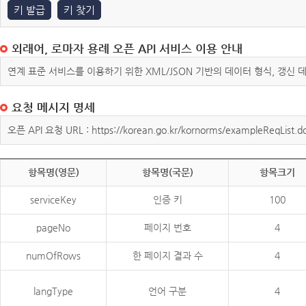
키 발급
키 찾기
외래어, 로마자 용례 오픈 API 서비스 이용 안내
연계 표준 서비스를 이용하기 위한 XML/JSON 기반의 데이터 형식, 갱신
요청 메시지 명세
오픈 API 요청 URL : https://korean.go.kr/kornorms/exampleReqList.d
항목명(영문)
항목명(국문)
항목크기
serviceKey
인증 키
100
pageNo
페이지 번호
4
numOfRows
한 페이지 결과 수
4
langType
언어 구분
4