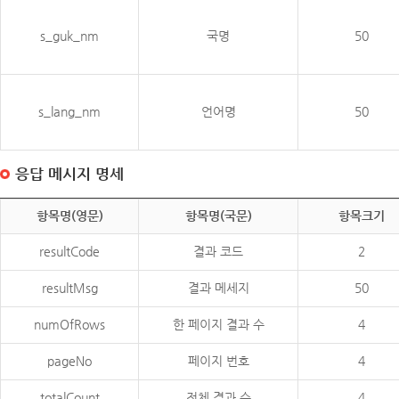
s_guk_nm
국명
50
s_lang_nm
언어명
50
응답 메시지 명세
항목명(영문)
항목명(국문)
항목크기
resultCode
결과 코드
2
resultMsg
결과 메세지
50
numOfRows
한 페이지 결과 수
4
pageNo
페이지 번호
4
totalCount
전체 결과 수
4