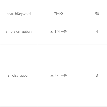
searchKeyword
검색어
50
s_foreign_gubun
외래어 구분
4
s_lclas_gubun
로마자 구분
3