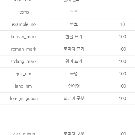
items
목록
-
example_no
번호
10
korean_mark
한글 표기
100
roman_mark
로마자 표기
100
srclang_mark
원어 표기
100
guk_nm
국명
100
lang_nm
언어명
100
foreign_gubun
외래어 구분
100
lclas_gubun
로마자 구분
100