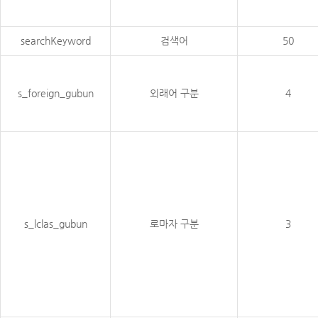
searchKeyword
검색어
50
s_foreign_gubun
외래어 구분
4
s_lclas_gubun
로마자 구분
3