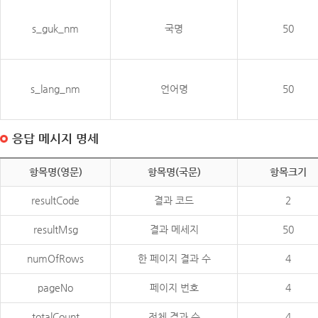
s_guk_nm
국명
50
s_lang_nm
언어명
50
응답 메시지 명세
항목명(영문)
항목명(국문)
항목크기
resultCode
결과 코드
2
resultMsg
결과 메세지
50
numOfRows
한 페이지 결과 수
4
pageNo
페이지 번호
4
totalCount
전체 결과 수
4