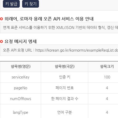
키 발급
키 찾기
외래어, 로마자 용례 오픈 API 서비스 이용 안내
연계 표준 서비스를 이용하기 위한 XML/JSON 기반의 데이터 형식, 갱신
요청 메시지 명세
오픈 API 요청 URL : https://korean.go.kr/kornorms/exampleReqList.d
항목명(영문)
항목명(국문)
항목크기
serviceKey
인증 키
100
pageNo
페이지 번호
4
numOfRows
한 페이지 결과 수
4
langType
언어 구분
4