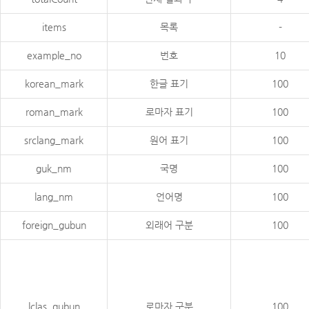
items
목록
-
example_no
번호
10
korean_mark
한글 표기
100
roman_mark
로마자 표기
100
srclang_mark
원어 표기
100
guk_nm
국명
100
lang_nm
언어명
100
foreign_gubun
외래어 구분
100
lclas_gubun
로마자 구분
100