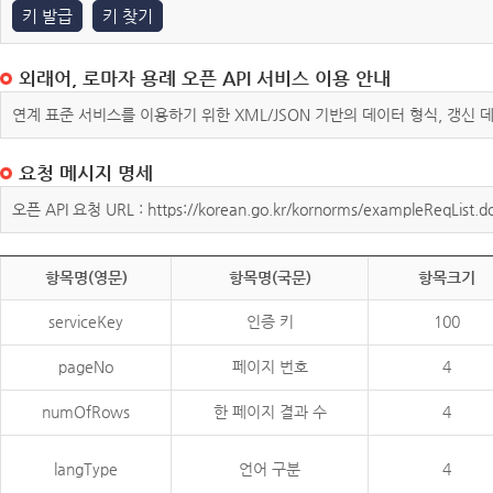
키 발급
키 찾기
외래어, 로마자 용례 오픈 API 서비스 이용 안내
연계 표준 서비스를 이용하기 위한 XML/JSON 기반의 데이터 형식, 갱신
요청 메시지 명세
오픈 API 요청 URL : https://korean.go.kr/kornorms/exampleReqList.d
항목명(영문)
항목명(국문)
항목크기
serviceKey
인증 키
100
pageNo
페이지 번호
4
numOfRows
한 페이지 결과 수
4
langType
언어 구분
4