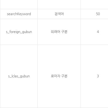
searchKeyword
검색어
50
s_foreign_gubun
외래어 구분
4
s_lclas_gubun
로마자 구분
3