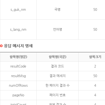
s_guk_nm
국명
50
s_lang_nm
언어명
50
응답 메시지 명세
항목명(영문)
항목명(국문)
항목크기
resultCode
결과 코드
2
resultMsg
결과 메세지
50
numOfRows
한 페이지 결과 수
4
pageNo
페이지 번호
4
totalCount
전체 결과 수
4