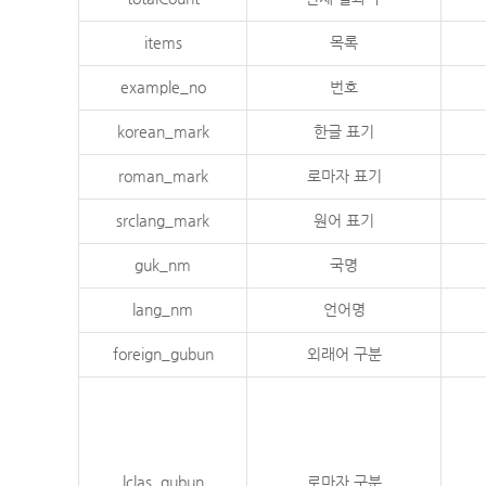
items
목록
example_no
번호
korean_mark
한글 표기
roman_mark
로마자 표기
srclang_mark
원어 표기
guk_nm
국명
lang_nm
언어명
foreign_gubun
외래어 구분
lclas_gubun
로마자 구분