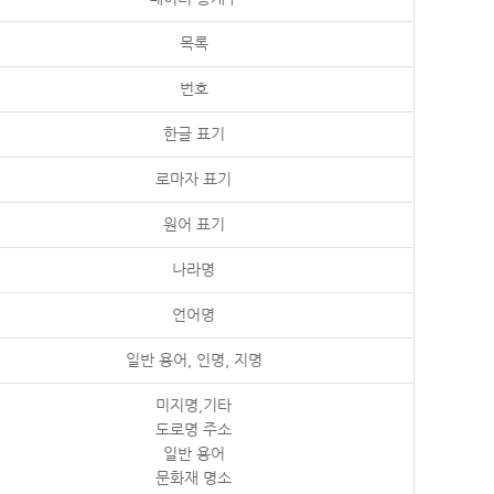
목록
번호
한글 표기
로마자 표기
원어 표기
나라명
언어명
일반 용어, 인명, 지명
미지명,기타
도로명 주소
일반 용어
문화재 명소