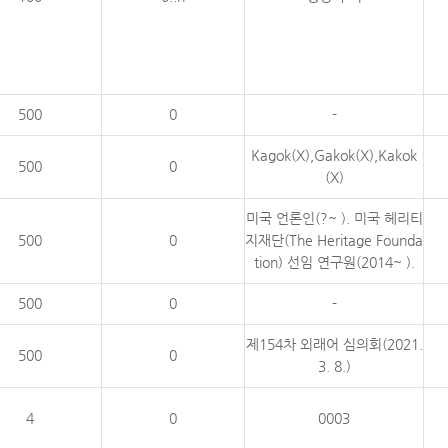
500
0
-
Kagok(X),Gakok(X),Kakok
500
0
(X)
미국 언론인(?~ ). 미국 헤리티
500
0
지재단(The Heritage Founda
tion) 선임 연구원(2014~ ).
500
0
-
제154차 외래어 심의회(2021.
500
0
3. 8.)
4
0
0003