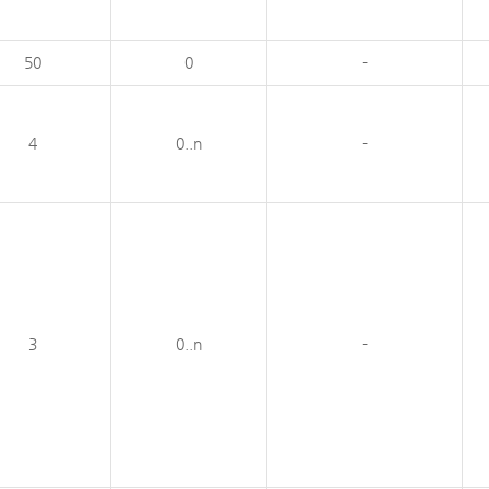
50
0
-
4
0..n
-
3
0..n
-