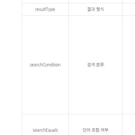
resultType
결과 형식
searchCondition
검색 분류
searchEquals
단어 포함 여부