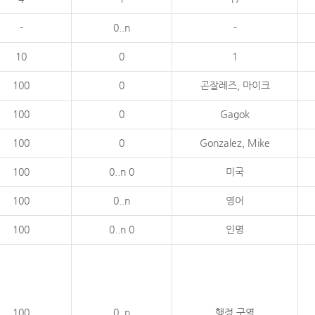
-
0..n
-
10
0
1
100
0
곤잘레즈, 마이크
100
0
Gagok
100
0
Gonzalez, Mike
100
0..n 0
미국
100
0..n
영어
100
0..n 0
인명
100
0..n
행정 구역