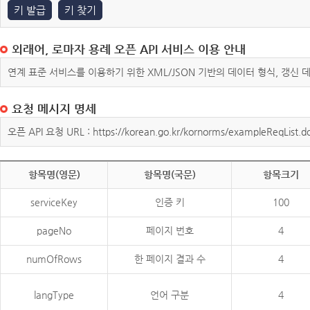
키 발급
키 찾기
외래어, 로마자 용례 오픈 API 서비스 이용 안내
연계 표준 서비스를 이용하기 위한 XML/JSON 기반의 데이터 형식, 갱신
요청 메시지 명세
오픈 API 요청 URL : https://korean.go.kr/kornorms/exampleReqList.d
항목명(영문)
항목명(국문)
항목크기
serviceKey
인증 키
100
pageNo
페이지 번호
4
numOfRows
한 페이지 결과 수
4
langType
언어 구분
4