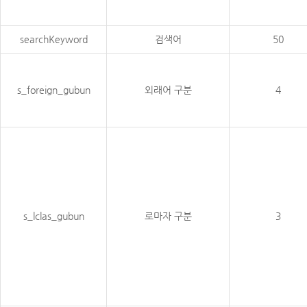
searchKeyword
검색어
50
s_foreign_gubun
외래어 구분
4
s_lclas_gubun
로마자 구분
3