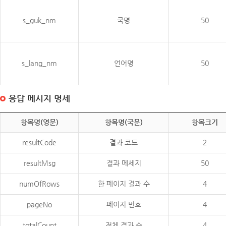
s_guk_nm
국명
50
s_lang_nm
언어명
50
응답 메시지 명세
항목명(영문)
항목명(국문)
항목크기
resultCode
결과 코드
2
resultMsg
결과 메세지
50
numOfRows
한 페이지 결과 수
4
pageNo
페이지 번호
4
totalCount
전체 결과 수
4