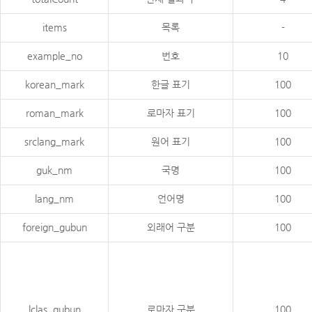
items
목록
-
example_no
번호
10
korean_mark
한글 표기
100
roman_mark
로마자 표기
100
srclang_mark
원어 표기
100
guk_nm
국명
100
lang_nm
언어명
100
foreign_gubun
외래어 구분
100
lclas_gubun
로마자 구분
100