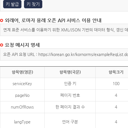
키 발급
키 찾기
외래어, 로마자 용례 오픈 API 서비스 이용 안내
연계 표준 서비스를 이용하기 위한 XML/JSON 기반의 데이터 형식, 갱신
요청 메시지 명세
오픈 API 요청 URL : https://korean.go.kr/kornorms/exampleReqList.d
항목명(영문)
항목명(국문)
항목크기
serviceKey
인증 키
100
pageNo
페이지 번호
4
numOfRows
한 페이지 결과 수
4
langType
언어 구분
4