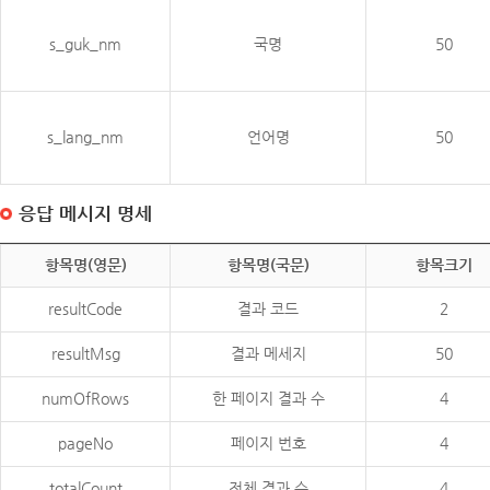
s_guk_nm
국명
50
s_lang_nm
언어명
50
응답 메시지 명세
항목명(영문)
항목명(국문)
항목크기
resultCode
결과 코드
2
resultMsg
결과 메세지
50
numOfRows
한 페이지 결과 수
4
pageNo
페이지 번호
4
totalCount
전체 결과 수
4