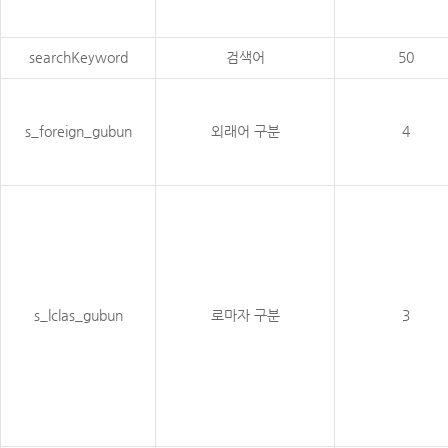
searchKeyword
검색어
50
s_foreign_gubun
외래어 구분
4
s_lclas_gubun
로마자 구분
3