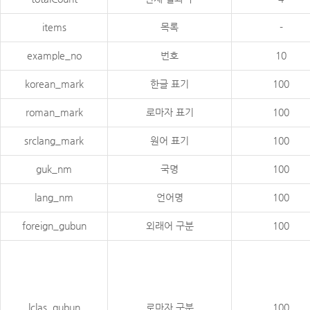
items
목록
-
example_no
번호
10
korean_mark
한글 표기
100
roman_mark
로마자 표기
100
srclang_mark
원어 표기
100
guk_nm
국명
100
lang_nm
언어명
100
foreign_gubun
외래어 구분
100
lclas_gubun
로마자 구분
100