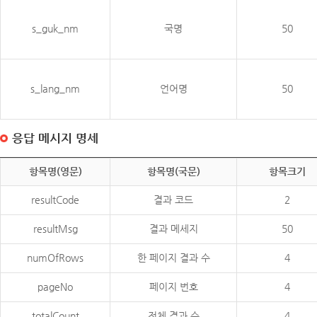
s_guk_nm
국명
50
s_lang_nm
언어명
50
응답 메시지 명세
항목명(영문)
항목명(국문)
항목크기
resultCode
결과 코드
2
resultMsg
결과 메세지
50
numOfRows
한 페이지 결과 수
4
pageNo
페이지 번호
4
totalCount
전체 결과 수
4