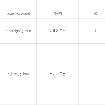
searchKeyword
검색어
50
s_foreign_gubun
외래어 구분
4
s_lclas_gubun
로마자 구분
3