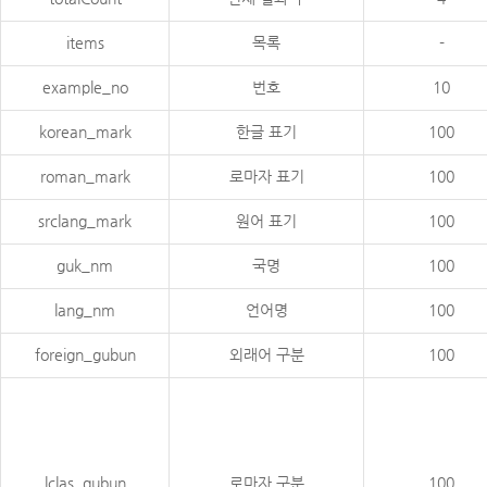
items
목록
-
example_no
번호
10
korean_mark
한글 표기
100
roman_mark
로마자 표기
100
srclang_mark
원어 표기
100
guk_nm
국명
100
lang_nm
언어명
100
foreign_gubun
외래어 구분
100
lclas_gubun
로마자 구분
100