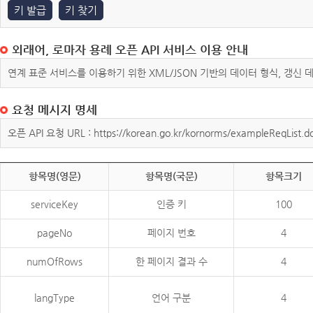
키 발급
키 찾기
외래어, 로마자 용례 오픈 API 서비스 이용 안내
연계 표준 서비스를 이용하기 위한 XML/JSON 기반의 데이터 형식, 갱신
요청 메시지 명세
오픈 API 요청 URL : https://korean.go.kr/kornorms/exampleReqList.d
항목명(영문)
항목명(국문)
항목크기
serviceKey
인증 키
100
pageNo
페이지 번호
4
numOfRows
한 페이지 결과 수
4
langType
언어 구분
4