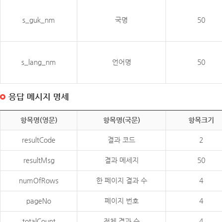
s_guk_nm
국명
50
s_lang_nm
언어명
50
응답 메시지 명세
항목명(영문)
항목명(국문)
항목크기
resultCode
결과 코드
2
resultMsg
결과 메세지
50
numOfRows
한 페이지 결과 수
4
pageNo
페이지 번호
4
totalCount
전체 결과 수
4