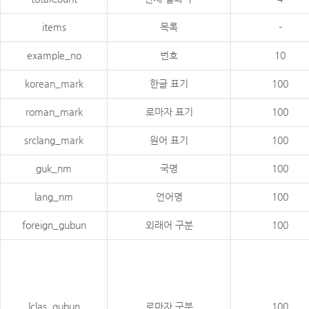
items
목록
-
example_no
번호
10
korean_mark
한글 표기
100
roman_mark
로마자 표기
100
srclang_mark
원어 표기
100
guk_nm
국명
100
lang_nm
언어명
100
foreign_gubun
외래어 구분
100
lclas_gubun
로마자 구분
100