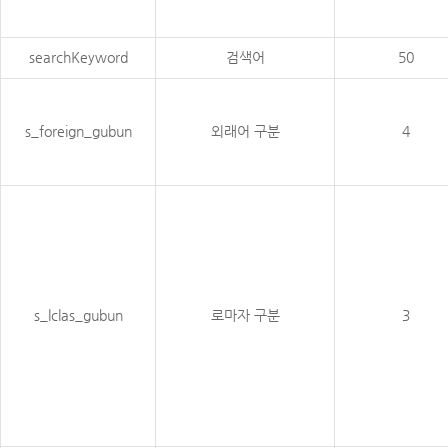
searchKeyword
검색어
50
s_foreign_gubun
외래어 구분
4
s_lclas_gubun
로마자 구분
3