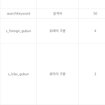
searchKeyword
검색어
50
s_foreign_gubun
외래어 구분
4
s_lclas_gubun
로마자 구분
3