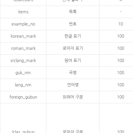
items
목록
-
example_no
번호
10
korean_mark
한글 표기
100
roman_mark
로마자 표기
100
srclang_mark
원어 표기
100
guk_nm
국명
100
lang_nm
언어명
100
foreign_gubun
외래어 구분
100
lclas_gubun
로마자 구분
100