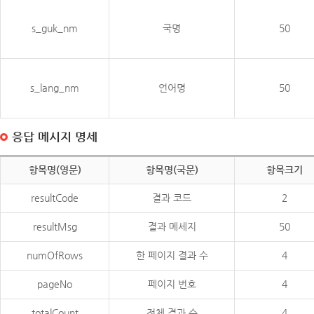
s_guk_nm
국명
50
s_lang_nm
언어명
50
응답 메시지 명세
항목명(영문)
항목명(국문)
항목크기
resultCode
결과 코드
2
resultMsg
결과 메세지
50
numOfRows
한 페이지 결과 수
4
pageNo
페이지 번호
4
totalCount
전체 결과 수
4