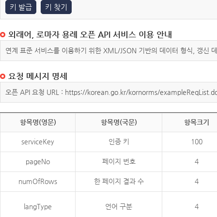
키 발급
키 찾기
외래어, 로마자 용례 오픈 API 서비스 이용 안내
연계 표준 서비스를 이용하기 위한 XML/JSON 기반의 데이터 형식, 갱신
요청 메시지 명세
오픈 API 요청 URL : https://korean.go.kr/kornorms/exampleReqList.d
항목명(영문)
항목명(국문)
항목크기
serviceKey
인증 키
100
pageNo
페이지 번호
4
numOfRows
한 페이지 결과 수
4
langType
언어 구분
4