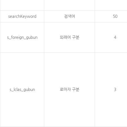
searchKeyword
검색어
50
s_foreign_gubun
외래어 구분
4
s_lclas_gubun
로마자 구분
3