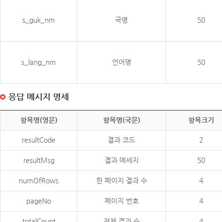
s_guk_nm
국명
50
s_lang_nm
언어명
50
응답 메시지 명세
항목명(영문)
항목명(국문)
항목크기
resultCode
결과 코드
2
resultMsg
결과 메세지
50
numOfRows
한 페이지 결과 수
4
pageNo
페이지 번호
4
totalCount
전체 결과 수
4