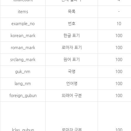
items
목록
-
example_no
번호
10
korean_mark
한글 표기
100
roman_mark
로마자 표기
100
srclang_mark
원어 표기
100
guk_nm
국명
100
lang_nm
언어명
100
foreign_gubun
외래어 구분
100
lclas_gubun
로마자 구분
100