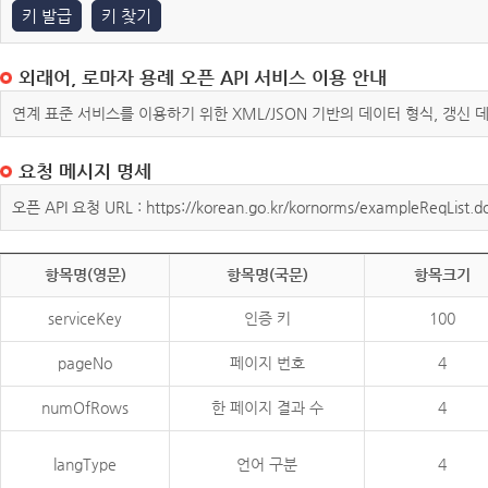
키 발급
키 찾기
외래어, 로마자 용례 오픈 API 서비스 이용 안내
연계 표준 서비스를 이용하기 위한 XML/JSON 기반의 데이터 형식, 갱신
요청 메시지 명세
오픈 API 요청 URL : https://korean.go.kr/kornorms/exampleReqList.d
항목명(영문)
항목명(국문)
항목크기
serviceKey
인증 키
100
pageNo
페이지 번호
4
numOfRows
한 페이지 결과 수
4
langType
언어 구분
4