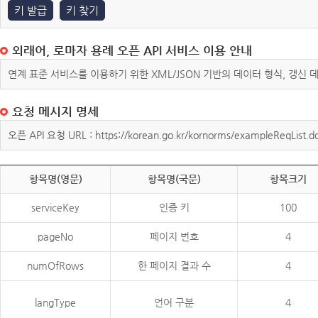
키 발급
키 찾기
외래어, 로마자 용례 오픈 API 서비스 이용 안내
연계 표준 서비스를 이용하기 위한 XML/JSON 기반의 데이터 형식, 갱신
요청 메시지 명세
오픈 API 요청 URL : https://korean.go.kr/kornorms/exampleReqList.d
항목명(영문)
항목명(국문)
항목크기
serviceKey
인증 키
100
pageNo
페이지 번호
4
numOfRows
한 페이지 결과 수
4
langType
언어 구분
4