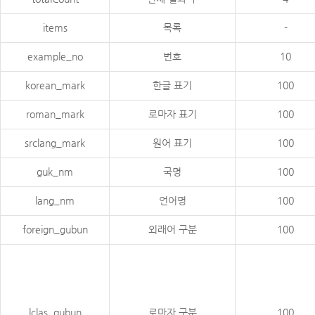
items
목록
-
example_no
번호
10
korean_mark
한글 표기
100
roman_mark
로마자 표기
100
srclang_mark
원어 표기
100
guk_nm
국명
100
lang_nm
언어명
100
foreign_gubun
외래어 구분
100
lclas_gubun
로마자 구분
100