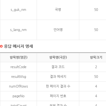
s_guk_nm
국명
50
s_lang_nm
언어명
50
응답 메시지 명세
항목명(영문)
항목명(국문)
항목크기
resultCode
결과 코드
2
resultMsg
결과 메세지
50
numOfRows
한 페이지 결과 수
4
pageNo
페이지 번호
4
totalCount
전체 결과 수
4