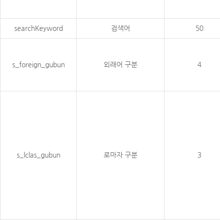
searchKeyword
검색어
50
s_foreign_gubun
외래어 구분
4
s_lclas_gubun
로마자 구분
3