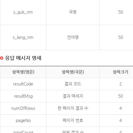
s_guk_nm
국명
50
s_lang_nm
언어명
50
응답 메시지 명세
항목명(영문)
항목명(국문)
항목크기
resultCode
결과 코드
2
resultMsg
결과 메세지
50
numOfRows
한 페이지 결과 수
4
pageNo
페이지 번호
4
totalCount
전체 결과 수
4