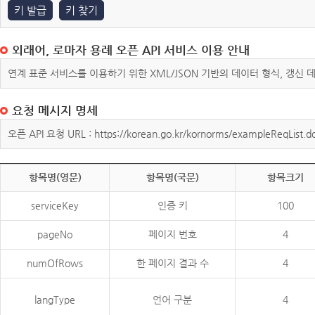
키 발급
키 찾기
외래어, 로마자 용례 오픈 API 서비스 이용 안내
연계 표준 서비스를 이용하기 위한 XML/JSON 기반의 데이터 형식, 갱신
요청 메시지 명세
오픈 API 요청 URL : https://korean.go.kr/kornorms/exampleReqList.d
항목명(영문)
항목명(국문)
항목크기
serviceKey
인증 키
100
pageNo
페이지 번호
4
numOfRows
한 페이지 결과 수
4
langType
언어 구분
4