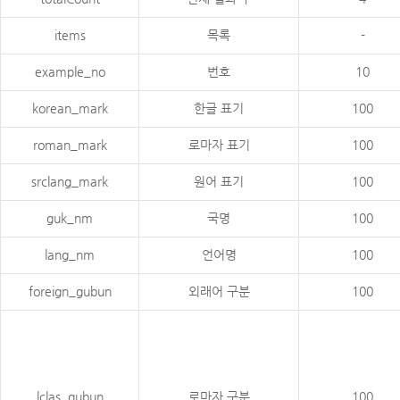
items
목록
-
example_no
번호
10
korean_mark
한글 표기
100
roman_mark
로마자 표기
100
srclang_mark
원어 표기
100
guk_nm
국명
100
lang_nm
언어명
100
foreign_gubun
외래어 구분
100
lclas_gubun
로마자 구분
100