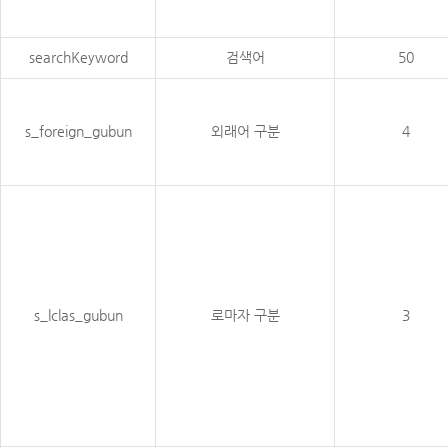
searchKeyword
검색어
50
s_foreign_gubun
외래어 구분
4
s_lclas_gubun
로마자 구분
3