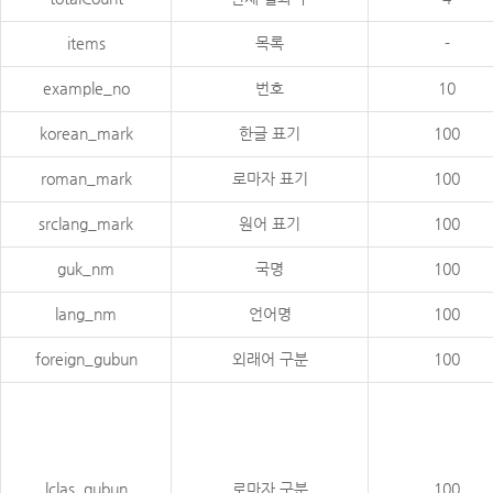
items
목록
-
example_no
번호
10
korean_mark
한글 표기
100
roman_mark
로마자 표기
100
srclang_mark
원어 표기
100
guk_nm
국명
100
lang_nm
언어명
100
foreign_gubun
외래어 구분
100
lclas_gubun
로마자 구분
100