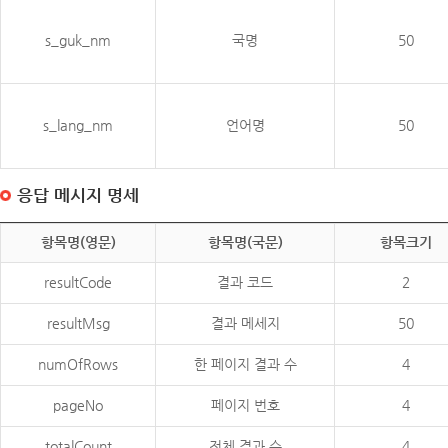
s_guk_nm
국명
50
s_lang_nm
언어명
50
응답 메시지 명세
항목명(영문)
항목명(국문)
항목크기
resultCode
결과 코드
2
resultMsg
결과 메세지
50
numOfRows
한 페이지 결과 수
4
pageNo
페이지 번호
4
totalCount
전체 결과 수
4