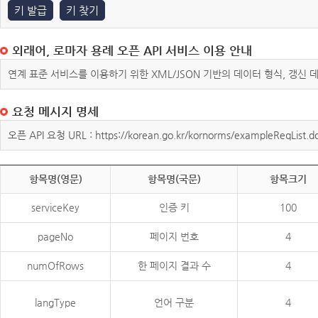
키 발급
키 찾기
외래어, 로마자 용례 오픈 API 서비스 이용 안내
연계 표준 서비스를 이용하기 위한 XML/JSON 기반의 데이터 형식, 갱신
요청 메시지 명세
오픈 API 요청 URL : https://korean.go.kr/kornorms/exampleReqList.d
항목명(영문)
항목명(국문)
항목크기
serviceKey
인증 키
100
pageNo
페이지 번호
4
numOfRows
한 페이지 결과 수
4
langType
언어 구분
4