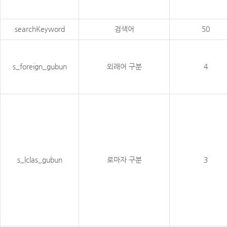
searchKeyword
검색어
50
s_foreign_gubun
외래어 구분
4
s_lclas_gubun
로마자 구분
3