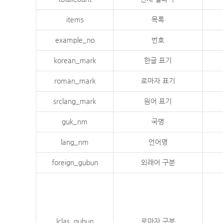
items
목록
example_no
번호
korean_mark
한글 표기
roman_mark
로마자 표기
srclang_mark
원어 표기
guk_nm
국명
lang_nm
언어명
foreign_gubun
외래어 구분
lclas_gubun
로마자 구분