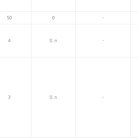
50
0
-
4
0..n
-
3
0..n
-