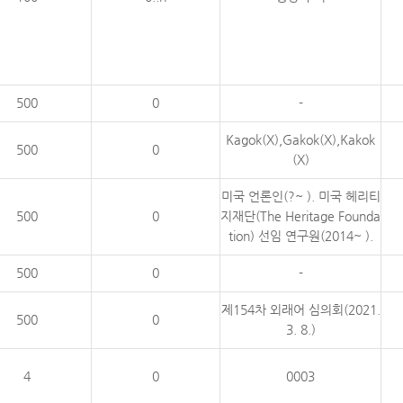
500
0
-
Kagok(X),Gakok(X),Kakok
500
0
(X)
미국 언론인(?~ ). 미국 헤리티
500
0
지재단(The Heritage Founda
tion) 선임 연구원(2014~ ).
500
0
-
제154차 외래어 심의회(2021.
500
0
3. 8.)
4
0
0003