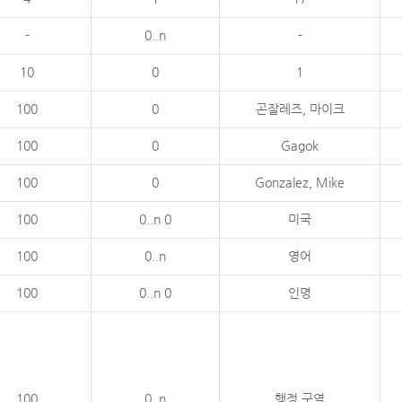
-
0..n
-
10
0
1
100
0
곤잘레즈, 마이크
100
0
Gagok
100
0
Gonzalez, Mike
100
0..n 0
미국
100
0..n
영어
100
0..n 0
인명
100
0..n
행정 구역