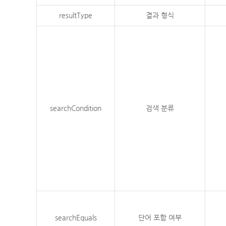
resultType
결과 형식
searchCondition
검색 분류
searchEquals
단어 포함 여부