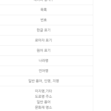
목록
번호
한글 표기
로마자 표기
원어 표기
나라명
언어명
일반 용어, 인명, 지명
미지명,기타
도로명 주소
일반 용어
문화재 명소