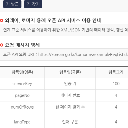
키 발급
키 찾기
외래어, 로마자 용례 오픈 API 서비스 이용 안내
연계 표준 서비스를 이용하기 위한 XML/JSON 기반의 데이터 형식, 갱신
요청 메시지 명세
오픈 API 요청 URL : https://korean.go.kr/kornorms/exampleReqList.d
항목명(영문)
항목명(국문)
항목크기
serviceKey
인증 키
100
pageNo
페이지 번호
4
numOfRows
한 페이지 결과 수
4
langType
언어 구분
4