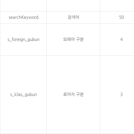
searchKeyword
검색어
50
s_foreign_gubun
외래어 구분
4
s_lclas_gubun
로마자 구분
3