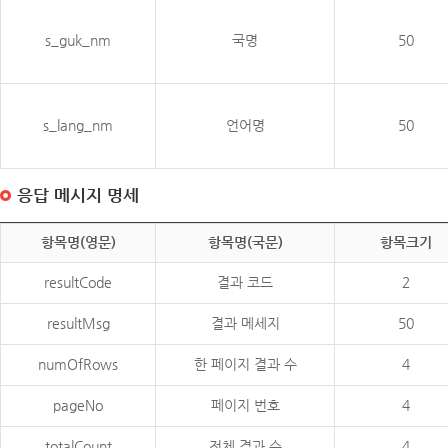
s_guk_nm
국명
50
s_lang_nm
언어명
50
응답 메시지 명세
항목명(영문)
항목명(국문)
항목크기
resultCode
결과 코드
2
resultMsg
결과 메세지
50
numOfRows
한 페이지 결과 수
4
pageNo
페이지 번호
4
totalCount
전체 결과 수
4