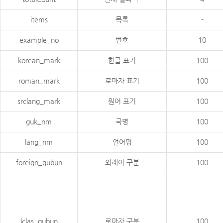
items
목록
-
example_no
번호
10
korean_mark
한글 표기
100
roman_mark
로마자 표기
100
srclang_mark
원어 표기
100
guk_nm
국명
100
lang_nm
언어명
100
foreign_gubun
외래어 구분
100
lclas_gubun
로마자 구분
100