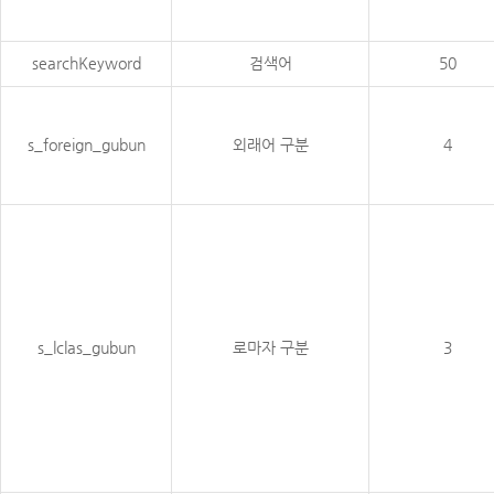
searchKeyword
검색어
50
s_foreign_gubun
외래어 구분
4
s_lclas_gubun
로마자 구분
3