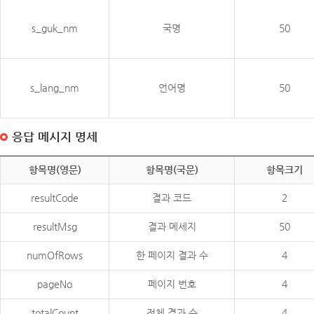
s_guk_nm
국명
50
s_lang_nm
언어명
50
응답 메시지 명세
항목명(영문)
항목명(국문)
항목크기
resultCode
결과 코드
2
resultMsg
결과 메세지
50
numOfRows
한 페이지 결과 수
4
pageNo
페이지 번호
4
totalCount
전체 결과 수
4