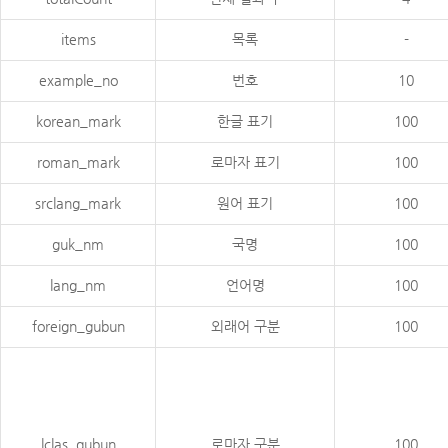
items
목록
-
example_no
번호
10
korean_mark
한글 표기
100
roman_mark
로마자 표기
100
srclang_mark
원어 표기
100
guk_nm
국명
100
lang_nm
언어명
100
foreign_gubun
외래어 구분
100
lclas_gubun
로마자 구분
100