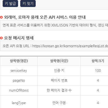
키 발급
키 찾기
외래어, 로마자 용례 오픈 API 서비스 이용 안내
연계 표준 서비스를 이용하기 위한 XML/JSON 기반의 데이터 형식, 갱신
요청 메시지 명세
오픈 API 요청 URL : https://korean.go.kr/kornorms/exampleReqList.d
항목명(영문)
항목명(국문)
항목크기
serviceKey
인증 키
100
pageNo
페이지 번호
4
numOfRows
한 페이지 결과 수
4
langType
언어 구분
4