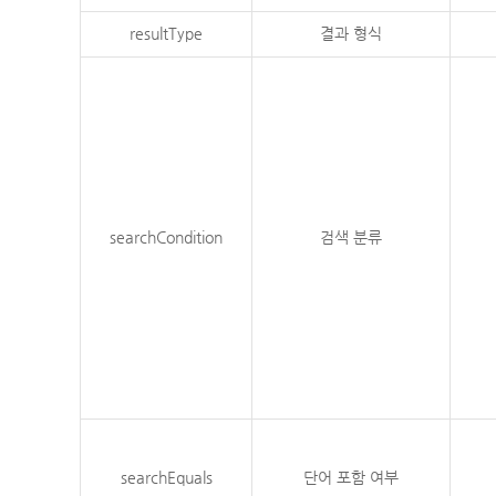
resultType
결과 형식
searchCondition
검색 분류
searchEquals
단어 포함 여부