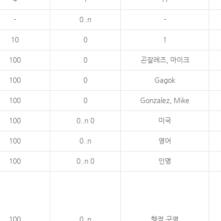
-
0..n
-
10
0
1
100
0
곤잘레즈, 마이크
100
0
Gagok
100
0
Gonzalez, Mike
100
0..n 0
미국
100
0..n
영어
100
0..n 0
인명
100
0..n
행정 구역