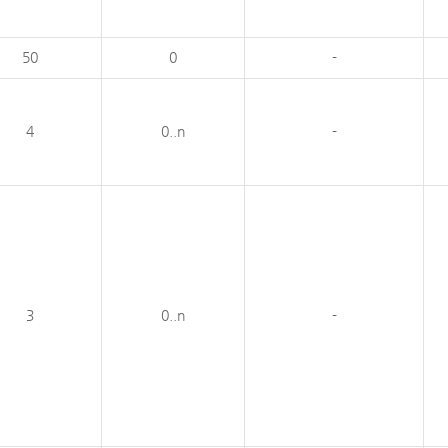
50
0
-
4
0..n
-
3
0..n
-