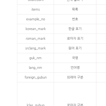
items
목록
example_no
번호
korean_mark
한글 표기
roman_mark
로마자 표기
srclang_mark
원어 표기
guk_nm
국명
lang_nm
언어명
foreign_gubun
외래어 구분
lclas_gubun
로마자 구분