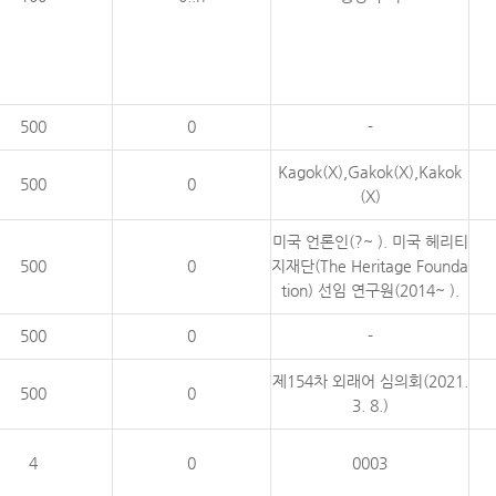
500
0
-
Kagok(X),Gakok(X),Kakok
500
0
(X)
미국 언론인(?~ ). 미국 헤리티
500
0
지재단(The Heritage Founda
tion) 선임 연구원(2014~ ).
500
0
-
제154차 외래어 심의회(2021.
500
0
3. 8.)
4
0
0003