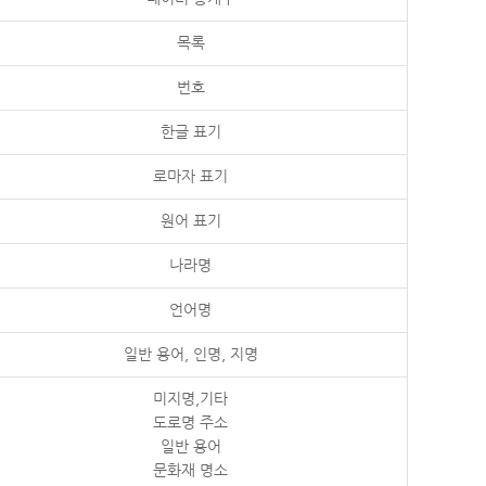
목록
번호
한글 표기
로마자 표기
원어 표기
나라명
언어명
일반 용어, 인명, 지명
미지명,기타
도로명 주소
일반 용어
문화재 명소