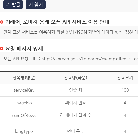
키 발급
키 찾기
외래어, 로마자 용례 오픈 API 서비스 이용 안내
연계 표준 서비스를 이용하기 위한 XML/JSON 기반의 데이터 형식, 갱신
요청 메시지 명세
오픈 API 요청 URL : https://korean.go.kr/kornorms/exampleReqList.d
항목명(영문)
항목명(국문)
항목크기
serviceKey
인증 키
100
pageNo
페이지 번호
4
numOfRows
한 페이지 결과 수
4
langType
언어 구분
4