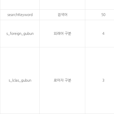
searchKeyword
검색어
50
s_foreign_gubun
외래어 구분
4
s_lclas_gubun
로마자 구분
3