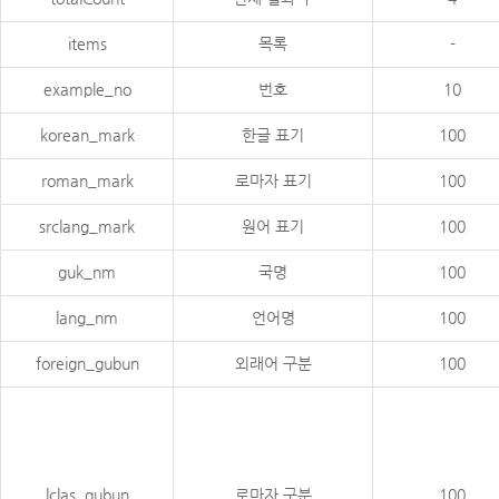
items
목록
-
example_no
번호
10
korean_mark
한글 표기
100
roman_mark
로마자 표기
100
srclang_mark
원어 표기
100
guk_nm
국명
100
lang_nm
언어명
100
foreign_gubun
외래어 구분
100
lclas_gubun
로마자 구분
100