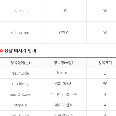
s_guk_nm
국명
50
s_lang_nm
언어명
50
응답 메시지 명세
항목명(영문)
항목명(국문)
항목크기
resultCode
결과 코드
2
resultMsg
결과 메세지
50
numOfRows
한 페이지 결과 수
4
pageNo
페이지 번호
4
totalCount
전체 결과 수
4