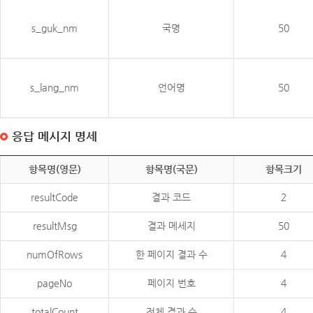
s_guk_nm
국명
50
s_lang_nm
언어명
50
응답 메시지 명세
항목명(영문)
항목명(국문)
항목크기
resultCode
결과 코드
2
resultMsg
결과 메세지
50
numOfRows
한 페이지 결과 수
4
pageNo
페이지 번호
4
totalCount
전체 결과 수
4