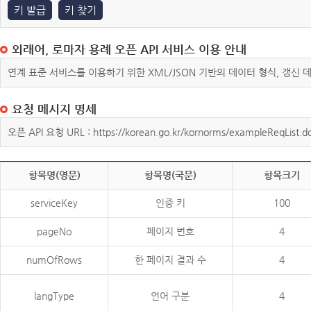
키 발급
키 찾기
외래어, 로마자 용례 오픈 API 서비스 이용 안내
연계 표준 서비스를 이용하기 위한 XML/JSON 기반의 데이터 형식, 갱신
요청 메시지 명세
오픈 API 요청 URL : https://korean.go.kr/kornorms/exampleReqList.d
항목명(영문)
항목명(국문)
항목크기
serviceKey
인증 키
100
pageNo
페이지 번호
4
numOfRows
한 페이지 결과 수
4
langType
언어 구분
4