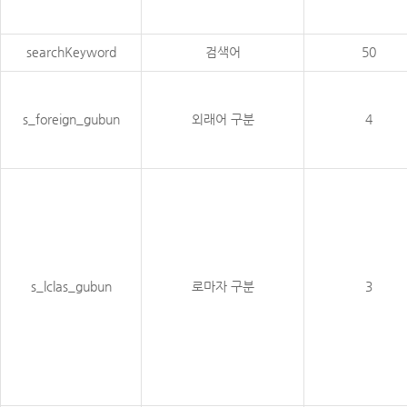
searchKeyword
검색어
50
s_foreign_gubun
외래어 구분
4
s_lclas_gubun
로마자 구분
3