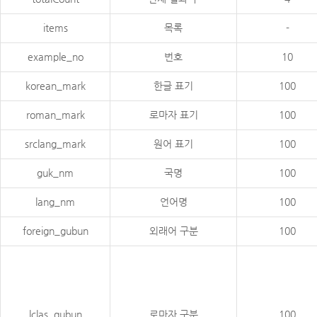
items
목록
-
example_no
번호
10
korean_mark
한글 표기
100
roman_mark
로마자 표기
100
srclang_mark
원어 표기
100
guk_nm
국명
100
lang_nm
언어명
100
foreign_gubun
외래어 구분
100
lclas_gubun
로마자 구분
100