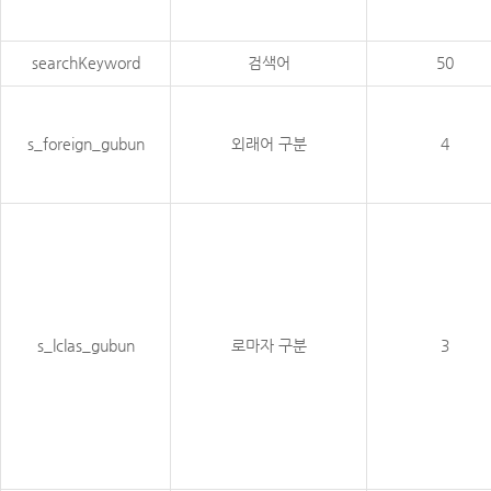
searchKeyword
검색어
50
s_foreign_gubun
외래어 구분
4
s_lclas_gubun
로마자 구분
3