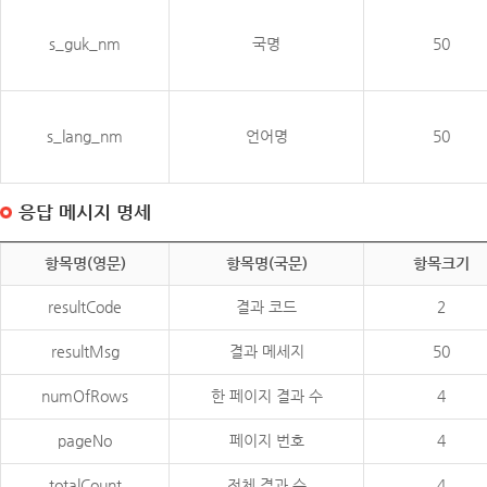
s_guk_nm
국명
50
s_lang_nm
언어명
50
응답 메시지 명세
항목명(영문)
항목명(국문)
항목크기
resultCode
결과 코드
2
resultMsg
결과 메세지
50
numOfRows
한 페이지 결과 수
4
pageNo
페이지 번호
4
totalCount
전체 결과 수
4