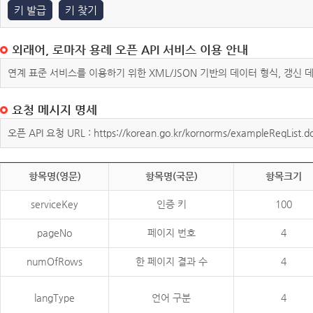
키 발급
키 찾기
외래어, 로마자 용례 오픈 API 서비스 이용 안내
연계 표준 서비스를 이용하기 위한 XML/JSON 기반의 데이터 형식, 갱신
요청 메시지 명세
오픈 API 요청 URL : https://korean.go.kr/kornorms/exampleReqList.d
항목명(영문)
항목명(국문)
항목크기
serviceKey
인증 키
100
pageNo
페이지 번호
4
numOfRows
한 페이지 결과 수
4
langType
언어 구분
4