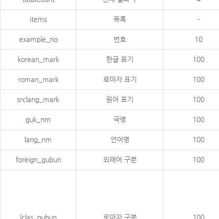
items
목록
-
example_no
번호
10
korean_mark
한글 표기
100
roman_mark
로마자 표기
100
srclang_mark
원어 표기
100
guk_nm
국명
100
lang_nm
언어명
100
foreign_gubun
외래어 구분
100
lclas_gubun
로마자 구분
100