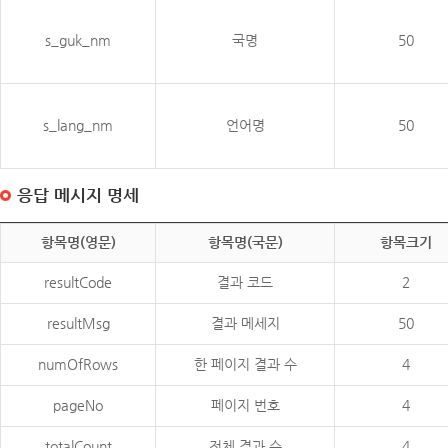
s_guk_nm
국명
50
s_lang_nm
언어명
50
응답 메시지 명세
항목명(영문)
항목명(국문)
항목크기
resultCode
결과 코드
2
resultMsg
결과 메세지
50
numOfRows
한 페이지 결과 수
4
pageNo
페이지 번호
4
totalCount
전체 결과 수
4