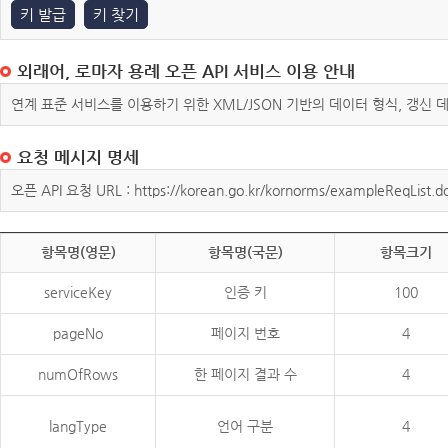
키 발급
키 찾기
외래어, 로마자 용례 오픈 API 서비스 이용 안내
연계 표준 서비스를 이용하기 위한 XML/JSON 기반의 데이터 형식, 갱신
요청 메시지 명세
오픈 API 요청 URL : https://korean.go.kr/kornorms/exampleReqList.d
항목명(영문)
항목명(국문)
항목크기
serviceKey
인증 키
100
pageNo
페이지 번호
4
numOfRows
한 페이지 결과 수
4
langType
언어 구분
4