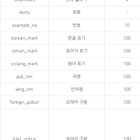
items
목록
-
example_no
번호
10
korean_mark
한글 표기
100
roman_mark
로마자 표기
100
srclang_mark
원어 표기
100
guk_nm
국명
100
lang_nm
언어명
100
foreign_gubun
외래어 구분
100
lclas_gubun
로마자 구분
100