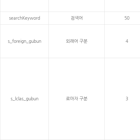
searchKeyword
검색어
50
s_foreign_gubun
외래어 구분
4
s_lclas_gubun
로마자 구분
3