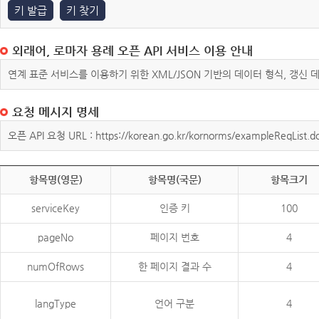
키 발급
키 찾기
외래어, 로마자 용례 오픈 API 서비스 이용 안내
연계 표준 서비스를 이용하기 위한 XML/JSON 기반의 데이터 형식, 갱신
요청 메시지 명세
오픈 API 요청 URL : https://korean.go.kr/kornorms/exampleReqList.d
항목명(영문)
항목명(국문)
항목크기
serviceKey
인증 키
100
pageNo
페이지 번호
4
numOfRows
한 페이지 결과 수
4
langType
언어 구분
4