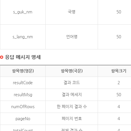
s_guk_nm
국명
50
s_lang_nm
언어명
50
응답 메시지 명세
항목명(영문)
항목명(국문)
항목크기
resultCode
결과 코드
2
resultMsg
결과 메세지
50
numOfRows
한 페이지 결과 수
4
pageNo
페이지 번호
4
totalCount
전체 결과 수
4