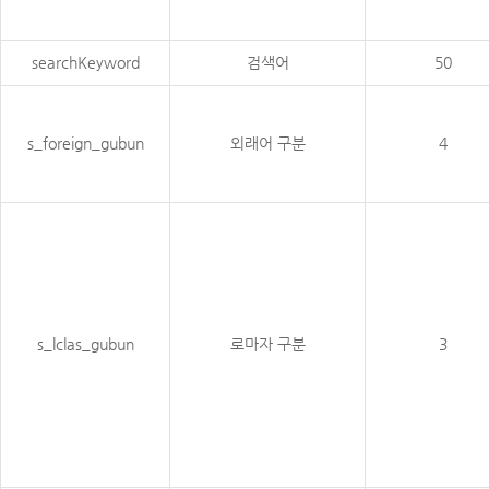
searchKeyword
검색어
50
s_foreign_gubun
외래어 구분
4
s_lclas_gubun
로마자 구분
3