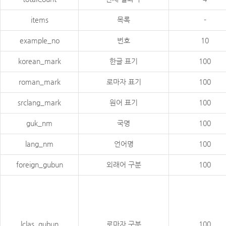
items
목록
-
example_no
번호
10
korean_mark
한글 표기
100
roman_mark
로마자 표기
100
srclang_mark
원어 표기
100
guk_nm
국명
100
lang_nm
언어명
100
foreign_gubun
외래어 구분
100
lclas_gubun
로마자 구분
100