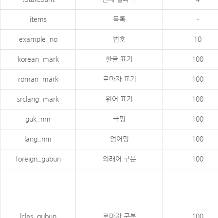
items
목록
-
example_no
번호
10
korean_mark
한글 표기
100
roman_mark
로마자 표기
100
srclang_mark
원어 표기
100
guk_nm
국명
100
lang_nm
언어명
100
foreign_gubun
외래어 구분
100
lclas_gubun
로마자 구분
100