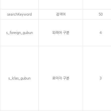
searchKeyword
검색어
50
s_foreign_gubun
외래어 구분
4
s_lclas_gubun
로마자 구분
3