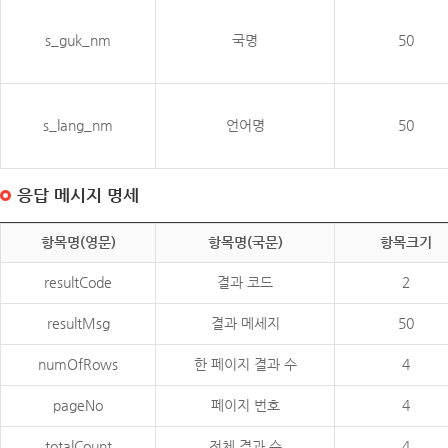
s_guk_nm
국명
50
s_lang_nm
언어명
50
응답 메시지 명세
항목명(영문)
항목명(국문)
항목크기
resultCode
결과 코드
2
resultMsg
결과 메세지
50
numOfRows
한 페이지 결과 수
4
pageNo
페이지 번호
4
totalCount
전체 결과 수
4