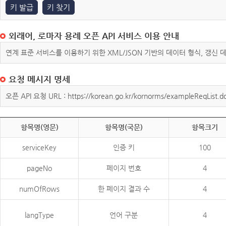
키 발급
키 찾기
외래어, 로마자 용례 오픈 API 서비스 이용 안내
연계 표준 서비스를 이용하기 위한 XML/JSON 기반의 데이터 형식, 갱신
요청 메시지 명세
오픈 API 요청 URL : https://korean.go.kr/kornorms/exampleReqList.d
항목명(영문)
항목명(국문)
항목크기
serviceKey
인증 키
100
pageNo
페이지 번호
4
numOfRows
한 페이지 결과 수
4
langType
언어 구분
4