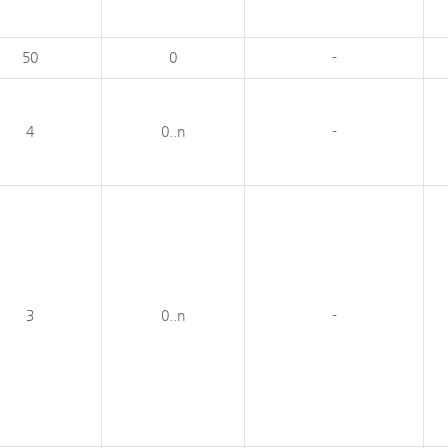
50
0
-
4
0..n
-
3
0..n
-