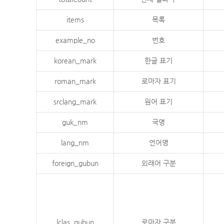
items
목록
example_no
번호
korean_mark
한글 표기
roman_mark
로마자 표기
srclang_mark
원어 표기
guk_nm
국명
lang_nm
언어명
foreign_gubun
외래어 구분
lclas_gubun
로마자 구분