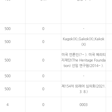
500
0
-
Kagok(X),Gakok(X),Kakok
500
0
(X)
미국 언론인(?~ ). 미국 헤리티
500
0
지재단(The Heritage Founda
tion) 선임 연구원(2014~ ).
500
0
-
제154차 외래어 심의회(2021.
500
0
3. 8.)
4
0
0003