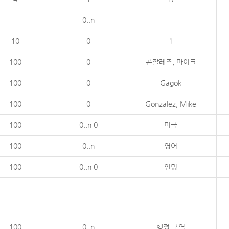
-
0..n
-
10
0
1
100
0
곤잘레즈, 마이크
100
0
Gagok
100
0
Gonzalez, Mike
100
0..n 0
미국
100
0..n
영어
100
0..n 0
인명
100
0..n
행정 구역