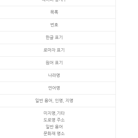
목록
번호
한글 표기
로마자 표기
원어 표기
나라명
언어명
일반 용어, 인명, 지명
미지명,기타
도로명 주소
일반 용어
문화재 명소