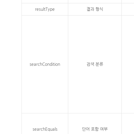
resultType
결과 형식
searchCondition
검색 분류
searchEquals
단어 포함 여부