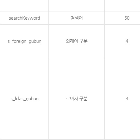
searchKeyword
검색어
50
s_foreign_gubun
외래어 구분
4
s_lclas_gubun
로마자 구분
3