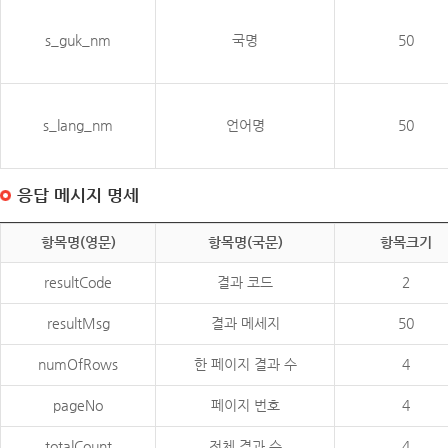
s_guk_nm
국명
50
s_lang_nm
언어명
50
응답 메시지 명세
항목명(영문)
항목명(국문)
항목크기
resultCode
결과 코드
2
resultMsg
결과 메세지
50
numOfRows
한 페이지 결과 수
4
pageNo
페이지 번호
4
totalCount
전체 결과 수
4