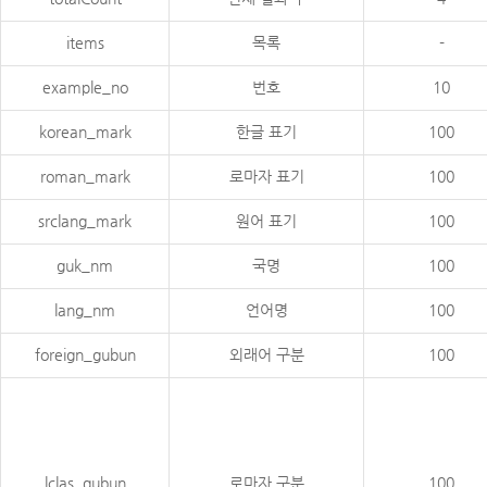
items
목록
-
example_no
번호
10
korean_mark
한글 표기
100
roman_mark
로마자 표기
100
srclang_mark
원어 표기
100
guk_nm
국명
100
lang_nm
언어명
100
foreign_gubun
외래어 구분
100
lclas_gubun
로마자 구분
100