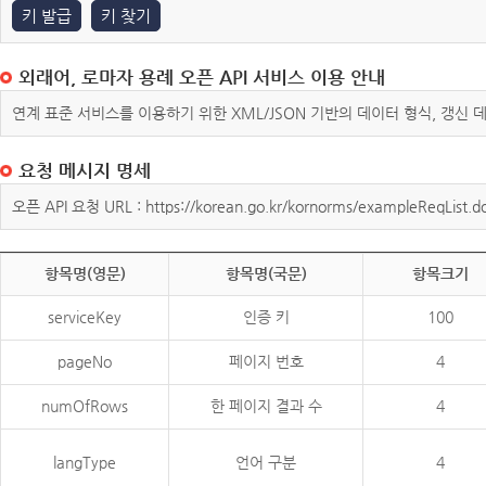
키 발급
키 찾기
외래어, 로마자 용례 오픈 API 서비스 이용 안내
연계 표준 서비스를 이용하기 위한 XML/JSON 기반의 데이터 형식, 갱신
요청 메시지 명세
오픈 API 요청 URL : https://korean.go.kr/kornorms/exampleReqList.d
항목명(영문)
항목명(국문)
항목크기
serviceKey
인증 키
100
pageNo
페이지 번호
4
numOfRows
한 페이지 결과 수
4
langType
언어 구분
4