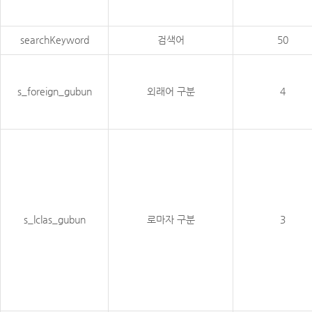
searchKeyword
검색어
50
s_foreign_gubun
외래어 구분
4
s_lclas_gubun
로마자 구분
3