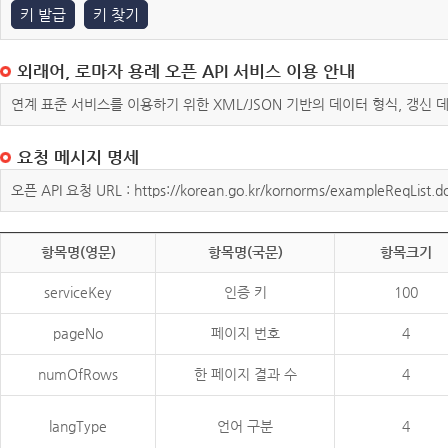
키 발급
키 찾기
외래어, 로마자 용례 오픈 API 서비스 이용 안내
연계 표준 서비스를 이용하기 위한 XML/JSON 기반의 데이터 형식, 갱신
요청 메시지 명세
오픈 API 요청 URL : https://korean.go.kr/kornorms/exampleReqList.d
항목명(영문)
항목명(국문)
항목크기
serviceKey
인증 키
100
pageNo
페이지 번호
4
numOfRows
한 페이지 결과 수
4
langType
언어 구분
4