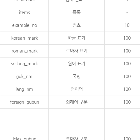
items
목록
-
example_no
번호
10
korean_mark
한글 표기
100
roman_mark
로마자 표기
100
srclang_mark
원어 표기
100
guk_nm
국명
100
lang_nm
언어명
100
foreign_gubun
외래어 구분
100
lclas_gubun
로마자 구분
100