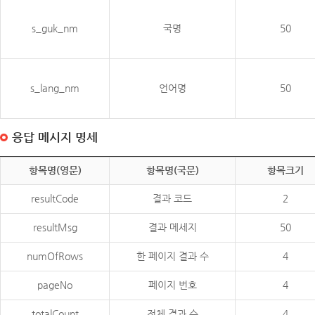
s_guk_nm
국명
50
s_lang_nm
언어명
50
응답 메시지 명세
항목명(영문)
항목명(국문)
항목크기
resultCode
결과 코드
2
resultMsg
결과 메세지
50
numOfRows
한 페이지 결과 수
4
pageNo
페이지 번호
4
totalCount
전체 결과 수
4