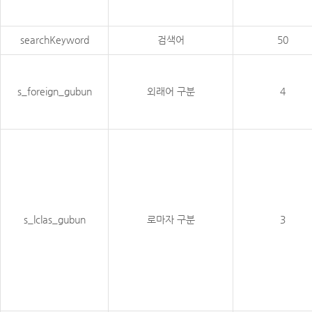
searchKeyword
검색어
50
s_foreign_gubun
외래어 구분
4
s_lclas_gubun
로마자 구분
3