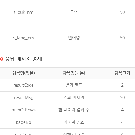
s_guk_nm
국명
50
s_lang_nm
언어명
50
응답 메시지 명세
항목명(영문)
항목명(국문)
항목크기
resultCode
결과 코드
2
resultMsg
결과 메세지
50
numOfRows
한 페이지 결과 수
4
pageNo
페이지 번호
4
totalCount
전체 결과 수
4