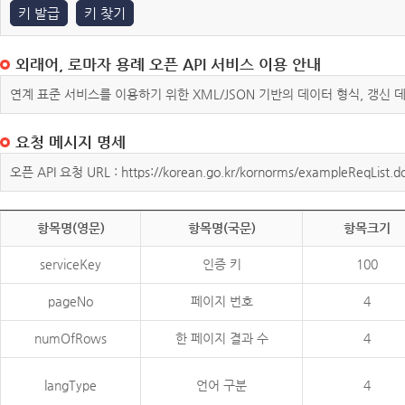
키 발급
키 찾기
외래어, 로마자 용례 오픈 API 서비스 이용 안내
연계 표준 서비스를 이용하기 위한 XML/JSON 기반의 데이터 형식, 갱신
요청 메시지 명세
오픈 API 요청 URL : https://korean.go.kr/kornorms/exampleReqList.d
항목명(영문)
항목명(국문)
항목크기
serviceKey
인증 키
100
pageNo
페이지 번호
4
numOfRows
한 페이지 결과 수
4
langType
언어 구분
4