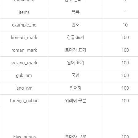
items
목록
-
example_no
번호
10
korean_mark
한글 표기
100
roman_mark
로마자 표기
100
srclang_mark
원어 표기
100
guk_nm
국명
100
lang_nm
언어명
100
foreign_gubun
외래어 구분
100
lclas_gubun
로마자 구분
100