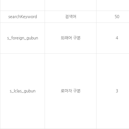
searchKeyword
검색어
50
s_foreign_gubun
외래어 구분
4
s_lclas_gubun
로마자 구분
3