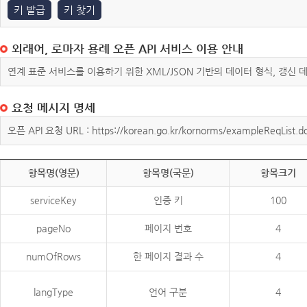
키 발급
키 찾기
외래어, 로마자 용례 오픈 API 서비스 이용 안내
연계 표준 서비스를 이용하기 위한 XML/JSON 기반의 데이터 형식, 갱신
요청 메시지 명세
오픈 API 요청 URL : https://korean.go.kr/kornorms/exampleReqList.d
항목명(영문)
항목명(국문)
항목크기
serviceKey
인증 키
100
pageNo
페이지 번호
4
numOfRows
한 페이지 결과 수
4
langType
언어 구분
4