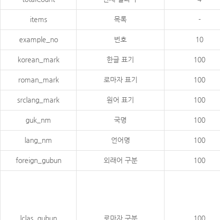
items
목록
-
example_no
번호
10
korean_mark
한글 표기
100
roman_mark
로마자 표기
100
srclang_mark
원어 표기
100
guk_nm
국명
100
lang_nm
언어명
100
foreign_gubun
외래어 구분
100
lclas_gubun
로마자 구분
100