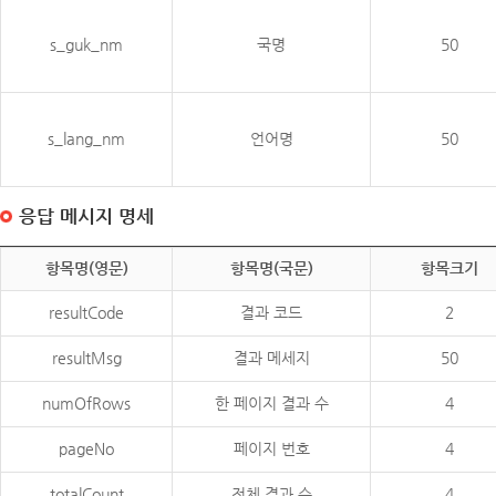
s_guk_nm
국명
50
s_lang_nm
언어명
50
응답 메시지 명세
항목명(영문)
항목명(국문)
항목크기
resultCode
결과 코드
2
resultMsg
결과 메세지
50
numOfRows
한 페이지 결과 수
4
pageNo
페이지 번호
4
totalCount
전체 결과 수
4