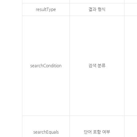
resultType
결과 형식
searchCondition
검색 분류
searchEquals
단어 포함 여부