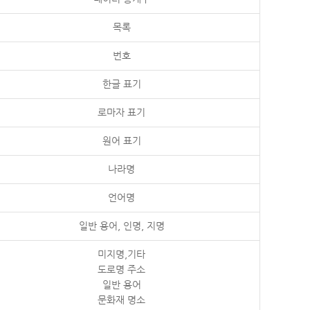
목록
번호
한글 표기
로마자 표기
원어 표기
나라명
언어명
일반 용어, 인명, 지명
미지명,기타
도로명 주소
일반 용어
문화재 명소