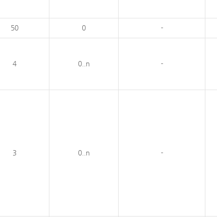
50
0
-
4
0..n
-
3
0..n
-