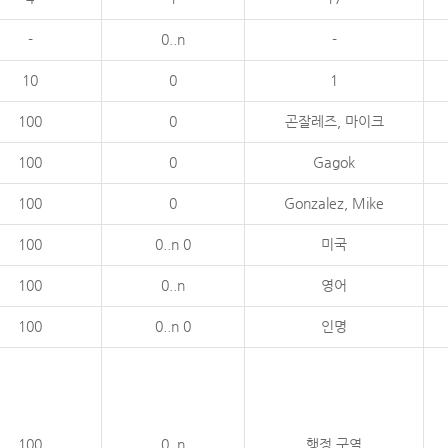
-
0..n
-
10
0
1
100
0
곤잘레즈, 마이크
100
0
Gagok
100
0
Gonzalez, Mike
100
0..n 0
미국
100
0..n
영어
100
0..n 0
인명
100
0..n
행정 구역