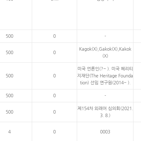
500
0
-
Kagok(X),Gakok(X),Kakok
500
0
(X)
미국 언론인(?~ ). 미국 헤리티
500
0
지재단(The Heritage Founda
tion) 선임 연구원(2014~ ).
500
0
-
제154차 외래어 심의회(2021.
500
0
3. 8.)
4
0
0003