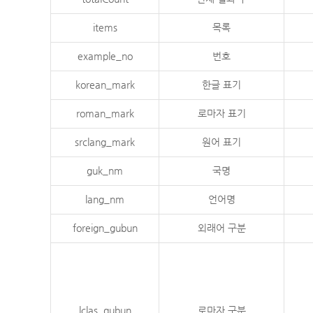
items
목록
example_no
번호
korean_mark
한글 표기
roman_mark
로마자 표기
srclang_mark
원어 표기
guk_nm
국명
lang_nm
언어명
foreign_gubun
외래어 구분
lclas_gubun
로마자 구분